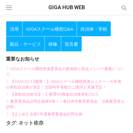
Skip
GIGA HUB WEB
to
content
活用
GIGAスクール構想Q&A
自治体・学校
製品・サービス
研修
宣言書
重要なお知らせ
GIGAスクール構想推進委員会の新体制と部会メンバー募集につい
て
【2026.03.13開催！】GIGAスクール構想推進セミナー～今年度
の表彰自治体が決定！文部科学省様のご講演も実施予定！
【表彰自治体決定！】教育DX推進自治体表彰2025
教育委員会訪問企画第6弾！～春日井市教育委員会 児島教育長を
訪問～
【まとめ】令和7年度教育委員会訪問企画
タグ:
ネット依存