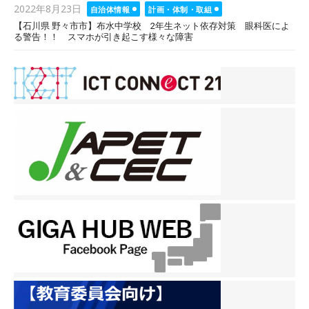
Posted
2022年8月23日
自治体情報
計画・体制・取組
on
【石川県 野々市市】布水中学校 2年生ネット依存対策 眼科医によ
る警告！！ スマホが引き起こす様々な障害