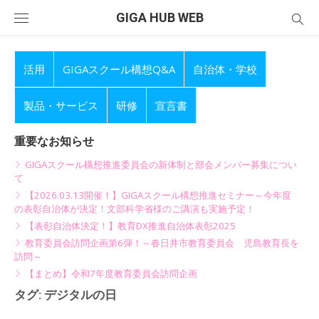
Skip
GIGA HUB WEB
to
content
活用
GIGAスクール構想Q&A
自治体・学校
製品・サービス
研修
宣言書
重要なお知らせ
GIGAスクール構想推進委員会の新体制と部会メンバー募集につい
て
【2026.03.13開催！】GIGAスクール構想推進セミナー～今年度
の表彰自治体が決定！文部科学省様のご講演も実施予定！
【表彰自治体決定！】教育DX推進自治体表彰2025
教育委員会訪問企画第6弾！～春日井市教育委員会 児島教育長を
訪問～
【まとめ】令和7年度教育委員会訪問企画
タグ:
デジタルの日