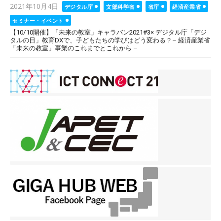
Posted
2021年10月4日
デジタル庁
文部科学省
省庁
経済産業省
on
セミナー・イベント
【10/10開催】「未来の教室」キャラバン2021#3× デジタル庁「デジ
タルの日」教育DXで、子どもたちの学びはどう変わる？– 経済産業省
「未来の教室」事業のこれまでとこれから –