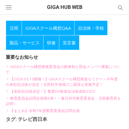
Skip
GIGA HUB WEB
to
content
活用
GIGAスクール構想Q&A
自治体・学校
製品・サービス
研修
宣言書
重要なお知らせ
GIGAスクール構想推進委員会の新体制と部会メンバー募集につい
て
【2026.03.13開催！】GIGAスクール構想推進セミナー～今年度
の表彰自治体が決定！文部科学省様のご講演も実施予定！
【表彰自治体決定！】教育DX推進自治体表彰2025
教育委員会訪問企画第6弾！～春日井市教育委員会 児島教育長を
訪問～
【まとめ】令和7年度教育委員会訪問企画
タグ:
テレビ西日本