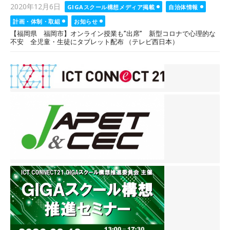
Posted
2020年12月6日
GIGAスクール構想メディア掲載
自治体情報
on
計画・体制・取組
お知らせ
【福岡県 福岡市】オンライン授業も”出席” 新型コロナで心理的な
不安 全児童・生徒にタブレット配布 （テレビ西日本）