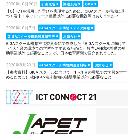
Posted
2020年10月20日
計画段階
調達段階
Q&A
on
【Q】ICTを活用した学びを実現するために、GIGAスクール構想に基
づく端末・ネットワーク整備以外に必要な機器等はありますか？
Posted
2020年10月7日
GIGAスクール構想メディア掲載
on
GIGAスクール構想関連資料等
お知らせ
GIGAスクール構想推進委員会にて作成した「GIGA スクールに向けて
（1 人1 台の環境での学習をすすめるために） 校内LAN端末整備の補
助事業以外に必要なこと」が、日本教育新聞で紹介されました。
Posted
2020年8月20日
GIGAスクール構想関連資料等
お知らせ
on
【参考資料】GIGA スクールに向けて（1 人1 台の環境での学習をすす
めるために） 校内LAN端末整備の補助事業以外に必要なこと