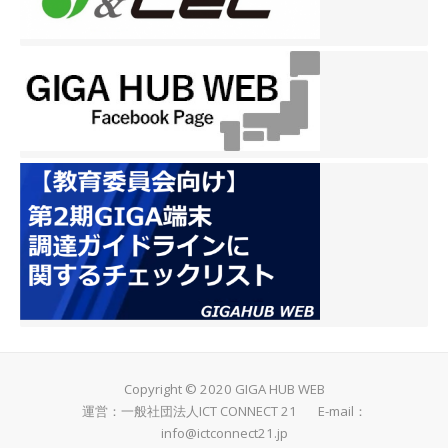
Copyright © 2020 GIGA HUB WEB
運営：一般社団法人ICT CONNECT 21 E-mail：
info@ictconnect21.jp