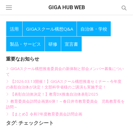
Skip
GIGA HUB WEB
to
content
活用
GIGAスクール構想Q&A
自治体・学校
製品・サービス
研修
宣言書
重要なお知らせ
GIGAスクール構想推進委員会の新体制と部会メンバー募集につい
て
【2026.03.13開催！】GIGAスクール構想推進セミナー～今年度
の表彰自治体が決定！文部科学省様のご講演も実施予定！
【表彰自治体決定！】教育DX推進自治体表彰2025
教育委員会訪問企画第6弾！～春日井市教育委員会 児島教育長を
訪問～
【まとめ】令和7年度教育委員会訪問企画
タグ:
チェックシート