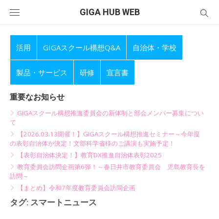
Skip
GIGA HUB WEB
to
content
活用
GIGAスクール構想Q&A
自治体・学校
製品・サービス
研修
宣言書
重要なお知らせ
GIGAスクール構想推進委員会の新体制と部会メンバー募集につい
て
【2026.03.13開催！】GIGAスクール構想推進セミナー～今年度
の表彰自治体が決定！文部科学省様のご講演も実施予定！
【表彰自治体決定！】教育DX推進自治体表彰2025
教育委員会訪問企画第6弾！～春日井市教育委員会 児島教育長を
訪問～
【まとめ】令和7年度教育委員会訪問企画
タグ:
スマートニュース