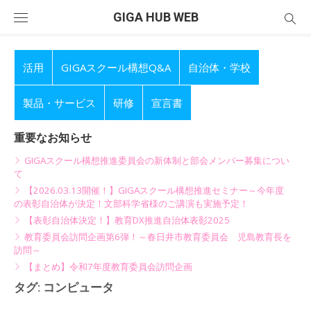
Skip
GIGA HUB WEB
to
content
活用
GIGAスクール構想Q&A
自治体・学校
製品・サービス
研修
宣言書
重要なお知らせ
GIGAスクール構想推進委員会の新体制と部会メンバー募集につい
て
【2026.03.13開催！】GIGAスクール構想推進セミナー～今年度
の表彰自治体が決定！文部科学省様のご講演も実施予定！
【表彰自治体決定！】教育DX推進自治体表彰2025
教育委員会訪問企画第6弾！～春日井市教育委員会 児島教育長を
訪問～
【まとめ】令和7年度教育委員会訪問企画
タグ:
コンピュータ