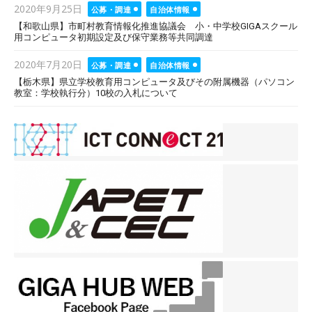
Posted
2020年9月25日
公募・調達
自治体情報
on
【和歌山県】市町村教育情報化推進協議会 小・中学校GIGAスクール
用コンピュータ初期設定及び保守業務等共同調達
Posted
2020年7月20日
公募・調達
自治体情報
on
【栃木県】県立学校教育用コンピュータ及びその附属機器（パソコン
教室：学校執行分）10校の入札について