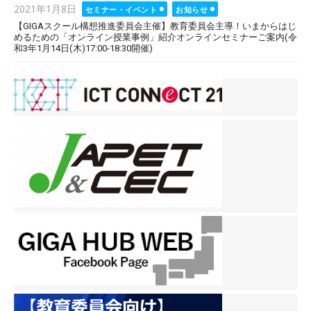
Posted
2021年1月8日
セミナー・イベント
お知らせ
on
【GIGAスクール構想推進委員会主催】教育委員会主導！いまからはじ
めるための「オンライン授業事例」紹介オンラインセミナーご案内(令
和3年1月14日(木)17:00-18:30開催)