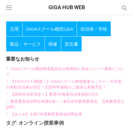
Skip
GIGA HUB WEB
to
content
活用
GIGAスクール構想Q&A
自治体・学校
製品・サービス
研修
宣言書
重要なお知らせ
GIGAスクール構想推進委員会の新体制と部会メンバー募集につい
て
【2026.03.13開催！】GIGAスクール構想推進セミナー～今年度
の表彰自治体が決定！文部科学省様のご講演も実施予定！
【表彰自治体決定！】教育DX推進自治体表彰2025
教育委員会訪問企画第6弾！～春日井市教育委員会 児島教育長を
訪問～
【まとめ】令和7年度教育委員会訪問企画
タグ:
オンライン授業事例