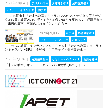
Posted
2021年10月4日
デジタル庁
文部科学省
経済産業省
on
セミナー・イベント
省庁
【10/10開催】「未来の教室」キャラバン2021#3× デジタル庁「デジ
タルの日」教育DXで、子どもたちの学びはどう変わる？– 経済産業省
「未来の教室」事業のこれまでとこれから –
Posted
2020年9月12日
省庁
経済産業省
on
セミナー・イベント
お知らせ
【「未来の教室」キャラバン２０２０＃６】「未来の教室」オンライ
ンキャラバン×GIFU ～不登校・ギフテッド・個別最適化～
Posted
2020年7月26日
経済産業省
セミナー・イベント
お知らせ
on
「未来の教室」オンラインキャラバン×大阪（8/2（日））