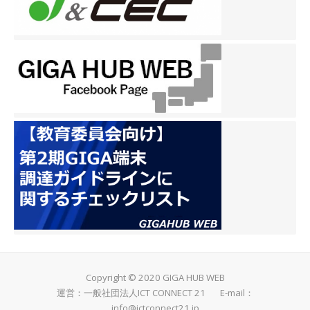
Copyright © 2020 GIGA HUB WEB
運営：一般社団法人ICT CONNECT 21 E-mail：
info@ictconnect21.jp