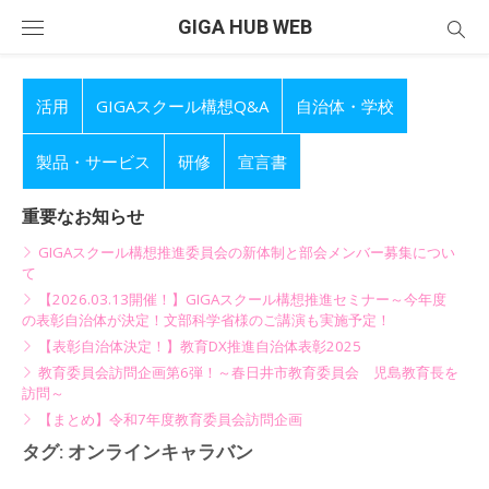
Skip
GIGA HUB WEB
to
content
活用
GIGAスクール構想Q&A
自治体・学校
製品・サービス
研修
宣言書
重要なお知らせ
GIGAスクール構想推進委員会の新体制と部会メンバー募集につい
て
【2026.03.13開催！】GIGAスクール構想推進セミナー～今年度
の表彰自治体が決定！文部科学省様のご講演も実施予定！
【表彰自治体決定！】教育DX推進自治体表彰2025
教育委員会訪問企画第6弾！～春日井市教育委員会 児島教育長を
訪問～
【まとめ】令和7年度教育委員会訪問企画
タグ:
オンラインキャラバン