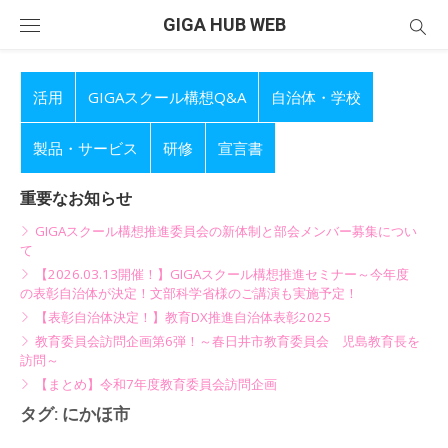
Skip
GIGA HUB WEB
to
content
活用
GIGAスクール構想Q&A
自治体・学校
製品・サービス
研修
宣言書
重要なお知らせ
GIGAスクール構想推進委員会の新体制と部会メンバー募集につい
て
【2026.03.13開催！】GIGAスクール構想推進セミナー～今年度
の表彰自治体が決定！文部科学省様のご講演も実施予定！
【表彰自治体決定！】教育DX推進自治体表彰2025
教育委員会訪問企画第6弾！～春日井市教育委員会 児島教育長を
訪問～
【まとめ】令和7年度教育委員会訪問企画
タグ:
にかほ市