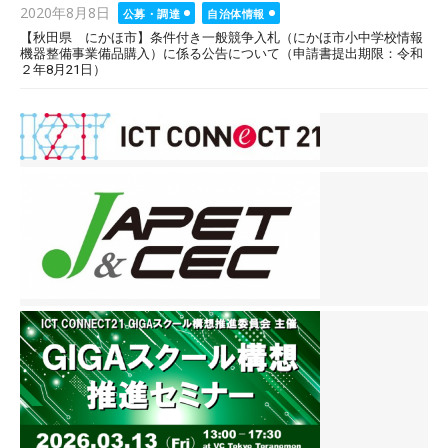
Posted
2020年8月8日
公募・調達
自治体情報
on
【秋田県 にかほ市】条件付き一般競争入札（にかほ市小中学校情報
機器整備事業備品購入）に係る公告について（申請書提出期限：令和
２年8月21日）