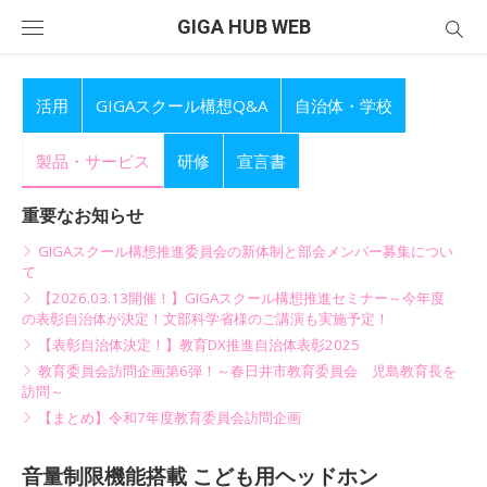
Skip
GIGA HUB WEB
to
content
活用
GIGAスクール構想Q&A
自治体・学校
製品・サービス
研修
宣言書
重要なお知らせ
GIGAスクール構想推進委員会の新体制と部会メンバー募集につい
て
【2026.03.13開催！】GIGAスクール構想推進セミナー～今年度
の表彰自治体が決定！文部科学省様のご講演も実施予定！
【表彰自治体決定！】教育DX推進自治体表彰2025
教育委員会訪問企画第6弾！～春日井市教育委員会 児島教育長を
訪問～
【まとめ】令和7年度教育委員会訪問企画
音量制限機能搭載 こども用ヘッドホン