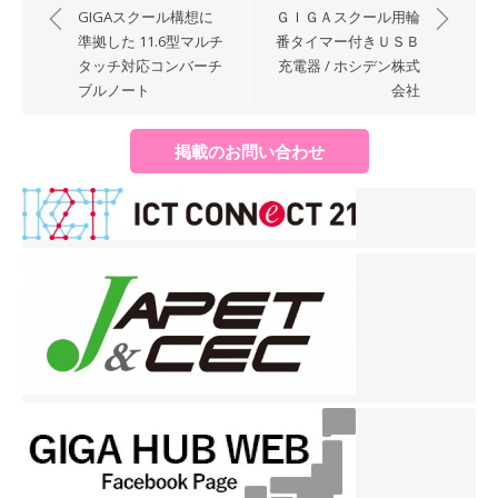
稿
GIGAスクール構想に
ＧＩＧＡスクール用輪
ナ
準拠した 11.6型マルチ
番タイマー付きＵＳＢ
タッチ対応コンバーチ
充電器 / ホシデン株式
ビ
ブルノート
会社
ゲ
ー
掲載のお問い合わせ
シ
ョ
ン