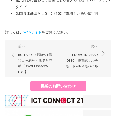
タイプ
米国調達基準MIL-STD-810Gに準拠した高い堅牢性
詳しくは、
Webサイト
をご覧ください。
投
前へ
次へ
稿
BUFFALO 標準仕様書
LENOVO IDEAPAD
ナ
項目を満たす機能を搭
D330 脱着式マルチ
載【BS-XM3014-2X-
モード2-IN-1モバイル
ビ
EDU】
ゲ
ー
掲載のお問い合わせ
シ
ョ
ン