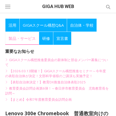
Skip
GIGA HUB WEB
to
content
活用
GIGAスクール構想Q&A
自治体・学校
製品・サービス
研修
宣言書
重要なお知らせ
GIGAスクール構想推進委員会の新体制と部会メンバー募集につい
て
【2026.03.13開催！】GIGAスクール構想推進セミナー～今年度
の表彰自治体が決定！文部科学省様のご講演も実施予定！
【表彰自治体決定！】教育DX推進自治体表彰2025
教育委員会訪問企画第6弾！～春日井市教育委員会 児島教育長を
訪問～
【まとめ】令和7年度教育委員会訪問企画
Lenovo 300e Chromebook 普通教室向けの