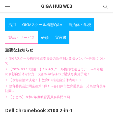
Skip
GIGA HUB WEB
to
content
活用
GIGAスクール構想Q&A
自治体・学校
製品・サービス
研修
宣言書
重要なお知らせ
GIGAスクール構想推進委員会の新体制と部会メンバー募集につい
て
【2026.03.13開催！】GIGAスクール構想推進セミナー～今年度
の表彰自治体が決定！文部科学省様のご講演も実施予定！
【表彰自治体決定！】教育DX推進自治体表彰2025
教育委員会訪問企画第6弾！～春日井市教育委員会 児島教育長を
訪問～
【まとめ】令和7年度教育委員会訪問企画
Dell Chromebook 3100 2-in-1