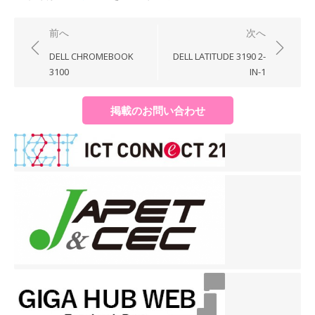
投
前へ
次へ
稿
DELL CHROMEBOOK
DELL LATITUDE 3190 2-
ナ
3100
IN-1
ビ
ゲ
掲載のお問い合わせ
ー
シ
ョ
ン