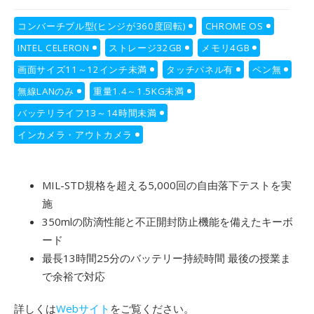
コンバーチブル型(ヒンジが360度回転)
CHROME OS
INTEL CELERON
ストレージ32GB
メモリ4GB
画面サイズ11～12インチ未満
タッチパネル有
ペン無
無線LANのみ
重量1.4～1.5KG未満
バッテリライフ13～14時間未満
インカメラ・アウトカメラ
MIL-STD規格を超える5,000回の自由落下テストを実
施
350mlの防滴性能と不正開封防止機能を備えたキーボ
ード
最長13時間25分のバッテリー持続時間 最後の授業ま
で余裕で対応
詳しくは
Webサイト
をご覧ください。