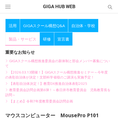
Skip
GIGA HUB WEB
to
content
活用
GIGAスクール構想Q&A
自治体・学校
製品・サービス
研修
宣言書
重要なお知らせ
GIGAスクール構想推進委員会の新体制と部会メンバー募集につい
て
【2026.03.13開催！】GIGAスクール構想推進セミナー～今年度
の表彰自治体が決定！文部科学省様のご講演も実施予定！
【表彰自治体決定！】教育DX推進自治体表彰2025
教育委員会訪問企画第6弾！～春日井市教育委員会 児島教育長を
訪問～
【まとめ】令和7年度教育委員会訪問企画
マウスコンピューター MousePro P101