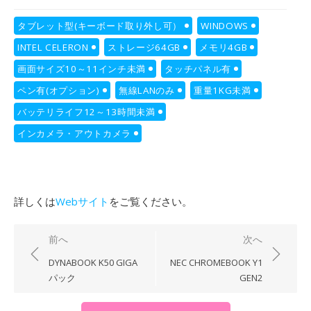
タブレット型(キーボード取り外し可）
WINDOWS
INTEL CELERON
ストレージ64GB
メモリ4GB
画面サイズ10～11インチ未満
タッチパネル有
ペン有(オプション)
無線LANのみ
重量1KG未満
バッテリライフ12～13時間未満
インカメラ・アウトカメラ
詳しくは
Webサイト
をご覧ください。
投
前へ
次へ
稿
DYNABOOK K50 GIGA
NEC CHROMEBOOK Y1
ナ
パック
GEN2
ビ