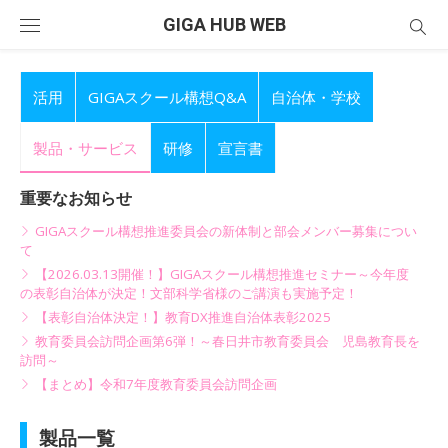
Skip
GIGA HUB WEB
to
content
活用
GIGAスクール構想Q&A
自治体・学校
製品・サービス
研修
宣言書
重要なお知らせ
GIGAスクール構想推進委員会の新体制と部会メンバー募集につい
て
【2026.03.13開催！】GIGAスクール構想推進セミナー～今年度
の表彰自治体が決定！文部科学省様のご講演も実施予定！
【表彰自治体決定！】教育DX推進自治体表彰2025
教育委員会訪問企画第6弾！～春日井市教育委員会 児島教育長を
訪問～
【まとめ】令和7年度教育委員会訪問企画
製品一覧