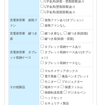
L字金具(床面・壁面固着)あり
L字金具(壁面固着)あり
L字金具(底面固着)あり
充電保管庫 放熱フ
放熱ファンあり(オプション）
ァン
放熱ファンなし
充電保管庫 鍵つき
鍵つき扉なし
鍵つき扉(前面)
扉
鍵つき扉(前面・背面)
タブレット収納ケースあり
充電保管庫 タブレ
タブレット収納ケースあり(オプシ
ット収納ケース
ョン)
タブレット収納ケースなし
マルチメディアボックス
電子黒板
液晶ペンタブレット
モニター
プロジェクター
その他製品
端末ケース
保護フィルム
画面転送装置
デジタルペン
ヘッドセット
セキュリティ製品