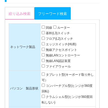
絞り込み検索
フリーワード検索
回線
ルーター
基幹(L3)スイッチ
フロア(L2)スイッチ
エッジスイッチ(HUB)
ネットワーク製品
無線アクセスポイント
無線LANコントローラー
無線LAN認証装置
ファイアウォール
タブレット型(キーボード取り外し
可）
コンバーチブル型(ヒンジが360度
パソコン 製品形状
回転)
クラムシェル型(ヒンジが360度回
転しない)