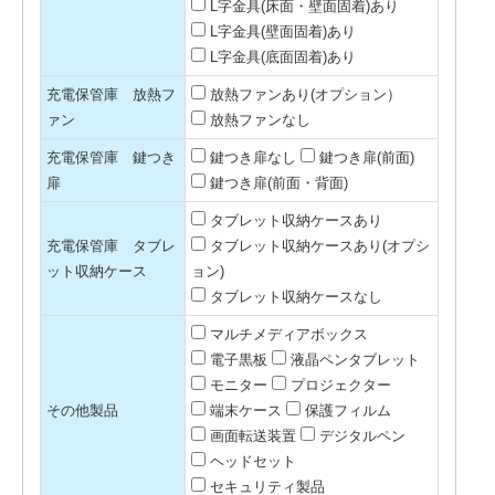
L字金具(床面・壁面固着)あり
L字金具(壁面固着)あり
L字金具(底面固着)あり
充電保管庫 放熱フ
放熱ファンあり(オプション）
ァン
放熱ファンなし
充電保管庫 鍵つき
鍵つき扉なし
鍵つき扉(前面)
扉
鍵つき扉(前面・背面)
タブレット収納ケースあり
充電保管庫 タブレ
タブレット収納ケースあり(オプシ
ット収納ケース
ョン)
タブレット収納ケースなし
マルチメディアボックス
電子黒板
液晶ペンタブレット
モニター
プロジェクター
その他製品
端末ケース
保護フィルム
画面転送装置
デジタルペン
ヘッドセット
セキュリティ製品