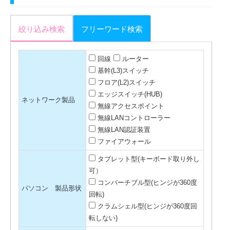
絞り込み検索
フリーワード検索
回線
ルーター
基幹(L3)スイッチ
フロア(L2)スイッチ
エッジスイッチ(HUB)
ネットワーク製品
無線アクセスポイント
無線LANコントローラー
無線LAN認証装置
ファイアウォール
タブレット型(キーボード取り外し
可）
コンバーチブル型(ヒンジが360度
パソコン 製品形状
回転)
クラムシェル型(ヒンジが360度回
転しない)