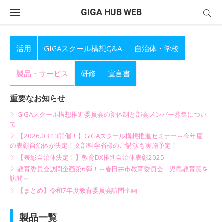
Skip
GIGA HUB WEB
to
content
活用
GIGAスクール構想Q&A
自治体・学校
製品・サービス
研修
宣言書
重要なお知らせ
GIGAスクール構想推進委員会の新体制と部会メンバー募集につい
て
【2026.03.13開催！】GIGAスクール構想推進セミナー～今年度
の表彰自治体が決定！文部科学省様のご講演も実施予定！
【表彰自治体決定！】教育DX推進自治体表彰2025
教育委員会訪問企画第6弾！～春日井市教育委員会 児島教育長を
訪問～
【まとめ】令和7年度教育委員会訪問企画
製品一覧