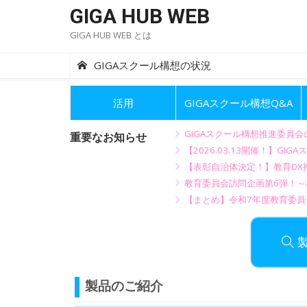
Skip
GIGA HUB WEB
to
GIGA HUB WEB とは
content
GIGAスクール構想の状況
活用
GIGAスクール構想Q&A
GIGAスクール構想推進委員
重要なお知らせ
【2026.03.13開催！】
【表彰自治体決定！】教育DX推
教育委員会訪問企画第6弾！
【まとめ】令和7年度教育委員
製品のご紹介