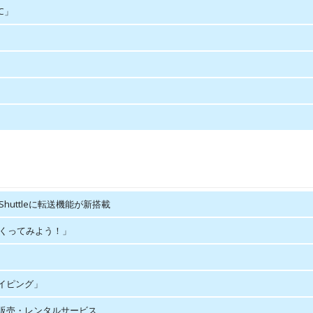
C」
Shuttleに転送機能が新搭載
つくってみよう！」
イピング」
販売・レンタルサービス