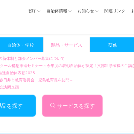
省庁
自治体情報
お知らせ
関連リンク
自治体・学校
製品・サービス
研修
会の新体制と部会メンバー募集について
GIGAスクール構想推進セミナー～今年度の表彰自治体が決定！文部科学省様のご
進自治体表彰2025
～春日井市教育委員会 児島教育長を訪問～
会訪問企画
製品を探す
サービスを探す