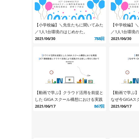
【小学校編】＼先生たちに聞いてみた
【中学校編】＼
／1人1台環境のはじめかた。
／1人1台環境
2021/06/30
788回
2021/06/30
【動画で学ぶ】クラウド活用を前提と
【動画で学ぶ
した GIGA スクール構想における実践
なぜ今GIGA
2021/06/17
867回
2021/06/17