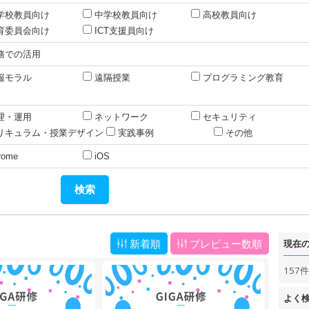
学校教員向け
中学校教員向け
高校教員向け
育委員会向け
ICT支援員向け
務での活用
報モラル
遠隔授業
プログラミング教育
理・運用
ネットワーク
セキュリティ
リキュラム・授業デザイン
実践事例
その他
rome
iOS
新着順
プレビュー数順
現在
157
よく