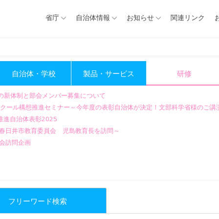
省庁
自治体情報
お知らせ
関連リンク
自治体・学校
製品・サービス
研修
会の新体制と部会メンバー募集について
GIGAスクール構想推進セミナー～今年度の表彰自治体が決定！文部科学省様のご
進自治体表彰2025
～春日井市教育委員会 児島教育長を訪問～
会訪問企画
フリーワード検索