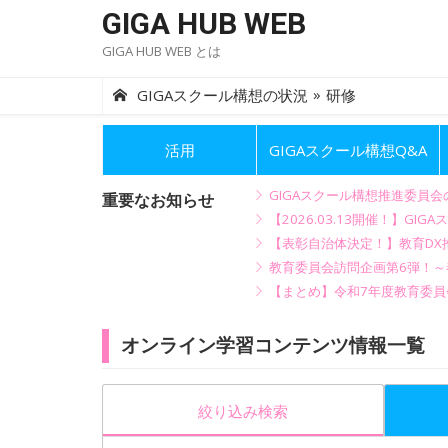
Skip
GIGA HUB WEB
to
GIGA HUB WEB とは
content
»
GIGAスクール構想の状況
研修
活用
GIGAスクール構想Q&A
GIGAスクール構想推進委員
重要なお知らせ
【2026.03.13開催！】
【表彰自治体決定！】教育DX推
教育委員会訪問企画第6弾！
【まとめ】令和7年度教育委員
オンライン学習コンテンツ情報一覧
絞り込み検索