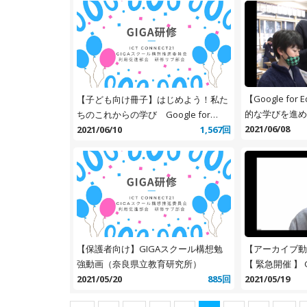
【Google for
【子ども向け冊子】はじめよう！私た
的な学びを進める
ちのこれからの学び Google for
端末
2021/06/08
Educationの使い方ブック
2021/06/10
1,567回
【アーカイブ動画
【保護者向け】GIGAスクール構想勉
【 緊急開催 】
強動画（奈良県立教育研究所）
校を乗り切ろう
2021/05/19
2021/05/20
885回