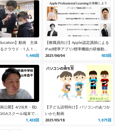
 Education】動画 主体
【教職員向け】Apple認定講師による
クラウド・1 人 1 台
iPad標準アプリ/標準機能の研修動画4
1,445回
本
2021/06/04
933回
公開】4/29(木・祝)
【子ども説明向け】パソコンのあつか
 GIGAスクール端末で休
いかた動画
！
1,433回
2021/05/18
1,071回