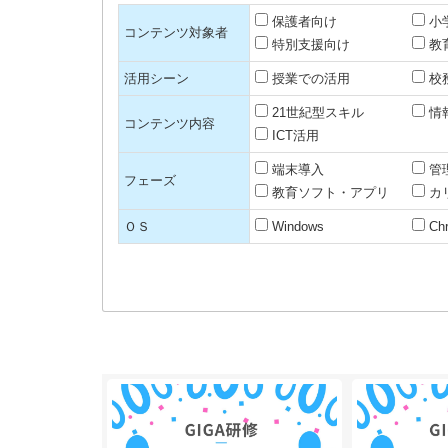
保護者向け
小
コンテンツ対象者
特別支援向け
教
活用シーン
授業での活用
校
21世紀型スキル
情
コンテンツ内容
ICT活用
端末導入
管
フェーズ
教育ソフト・アプリ
カ
ＯＳ
Windows
Ch