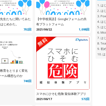
1.
はじ
2.
はじ
3.
Pow
先生たちに聞いてみた
【中学校英語】Googleフォームの共
4.
は
のはじめかた。
有プラットフォーム
5.
は
702回
2021/06/22
1,098回
6.
Mic
7.
はじ
8.
Te
9.
初め
10.
は
】教育をとりまく変化
スクール構想なのか
740回
スマホにひそむ危険 疑似体験アプリ
2021/06/17
572回