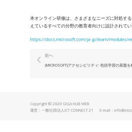
本オンライン研修は、さまざまなニーズに対処する
えているすべての分野の教育者向けに設計されてい
https://docs.microsoft.com/ja-jp/learn/modules/
投
前へ
稿
(MICROSOFT)アクセシビリティ: 包括学習の基盤
ナ
ビ
ゲ
ー
Copyright © 2020 GIGA HUB WEB
シ
運営：一般社団法人ICT CONNECT 21 E-mail：
info@ictc
ョ
ン