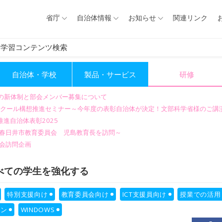
省庁
自治体情報
お知らせ
関連リンク
ン学習コンテンツ検索
自治体・学校
製品・サービス
研修
会の新体制と部会メンバー募集について
GIGAスクール構想推進セミナー～今年度の表彰自治体が決定！文部科学省様のご
進自治体表彰2025
～春日井市教育委員会 児島教育長を訪問～
会訪問企画
てすべての学生を強化する
特別支援向け
教育委員会向け
ICT支援員向け
授業での活用
イン
WINDOWS