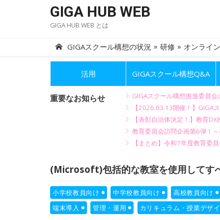
Skip
GIGA HUB WEB
to
GIGA HUB WEB とは
content
»
»
GIGAスクール構想の状況
研修
オンライ
活用
GIGAスクール構想Q&A
GIGAスクール構想推進委員
重要なお知らせ
【2026.03.13開催！】
【表彰自治体決定！】教育DX推
教育委員会訪問企画第6弾！
【まとめ】令和7年度教育委員
(Microsoft)包括的な教室を使用し
小学校教員向け
中学校教員向け
高校教員向け
端末導入
管理・運用
カリキュラム・授業デザ