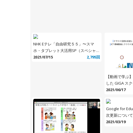
NHK Eテレ「自由研究５５」〜スマ
ホ・タブレット大活用SP（スペシャ
ル）〜
2021/07/15
2,795回
【動画で学ぶ】
した GIGA 
2021/06/17
Google for 
次更新について
員異動への対応
2021/03/19