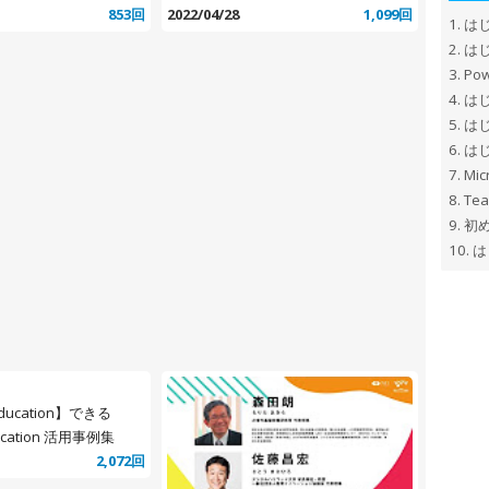
853回
2022/04/28
1,099回
1.
はじ
2.
はじ
3.
Pow
4.
は
5.
は
6.
はじ
7.
Mic
8.
Te
9.
初め
10.
は
 Education】できる
ducation 活用事例集
2,072回