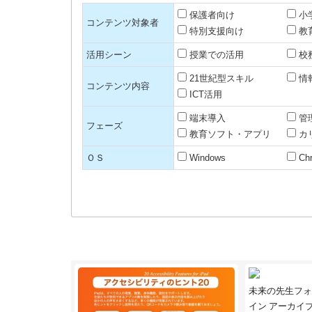
保護者向け
小
コンテンツ対象者
特別支援向け
教
活用シーン
授業での活用
校
21世紀型スキル
情
コンテンツ内容
ICT活用
端末導入
管
フェーズ
教育ソフト・アプリ
カ
ＯＳ
Windows
Ch
未来の先生フォ
イン アーカイ