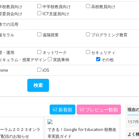
学校教員向け
中学校教員向け
高校教員向け
育委員会向け
ICT支援員向け
務での活用
報モラル
遠隔授業
プログラミング教育
理・運用
ネットワーク
セキュリティ
リキュラム・授業デザイン
実践事例
その他
rome
iOS
新着順
プレビュー数順
現在
157
ーラム２０２３オンラ
できる！Google for Education 校務改
よく
ブ配信のお知らせ
革実践ガイド