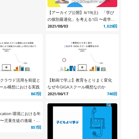
【アーカイブ公開】6/19(土) 「学び
の個別最適化」を考える1日 〜産学官
民で語り合う教育DX〜
2021/08/03
1,029回
クラウド活用を前提と
【動画で学ぶ】教育をとりまく変化
スクール構想における実践
なぜ今GIGAスクール構想なのか
867回
2021/06/17
740回
Education 環境における年
〜児童生徒の進級・職
〜
857回