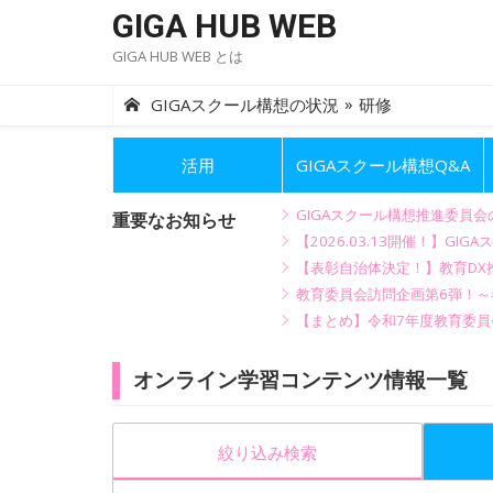
Skip
GIGA HUB WEB
to
GIGA HUB WEB とは
content
»
GIGAスクール構想の状況
研修
活用
GIGAスクール構想Q&A
GIGAスクール構想推進委員
重要なお知らせ
【2026.03.13開催！】
【表彰自治体決定！】教育DX推
教育委員会訪問企画第6弾！
【まとめ】令和7年度教育委員
オンライン学習コンテンツ情報一覧
絞り込み検索