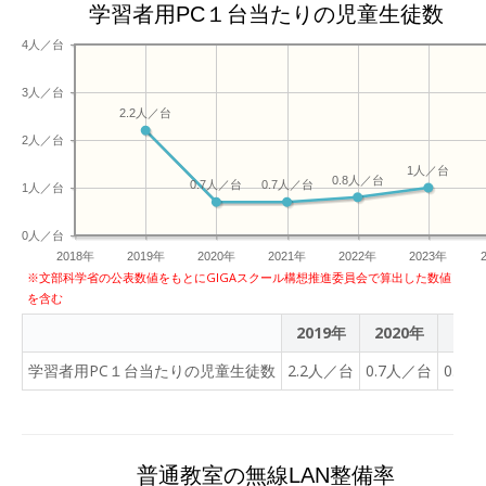
学習者用PC１台当たりの児童生徒数
4人／台
3人／台
2.2人／台
2人／台
1人／台
0.8人／台
0.7人／台
0.7人／台
1人／台
0人／台
2018年
2019年
2020年
2021年
2022年
2023年
※文部科学省の公表数値をもとにGIGAスクール構想推進委員会で算出した数値
を含む
2019年
2020年
202
学習者用PC１台当たりの児童生徒数
2.2人／台
0.7人／台
0.7
普通教室の無線LAN整備率