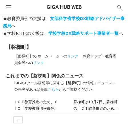
Skip
GIGA HUB WEB
to
content
★教育委員会の支援は、
文部科学省学校DX戦略アドバイザー事
務局
へ
★学校ICT化の支援は、
学校学校DX戦略サポート事業者一覧
へ
【磐梯町】
【磐梯町】の ホームページへの
リンク
教育トップ・教育委
員会等への
リンク
これまでの【磐梯町】関係のニュース
GIGAスクール構想等に関する
【磐梯町】
の情報・ニュース・
公告等があれば是非
こちら
からご連絡ください。
ＩＣＴ教育推進のため、Ｃ
磐梯町は10月7日、磐梯町
ＩＯ「学校教育情報責任
のＩＣＴ教育推進のため、
者」に 澤 尚幸 氏を任命
一般財団法人コミュニティ
←
フューチャーデザイン（東