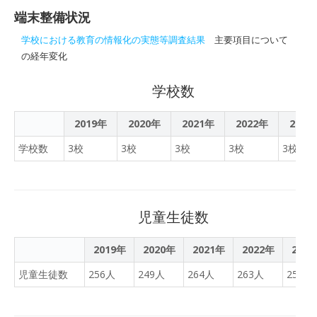
京都渋谷区）代表理事を務
端末整備状況
める澤 尚幸 氏を学校教育
情報責任者（教育CIO）に
学校における教育の情報化の実態等調査結果
主要項目について
任命しました。
の経年変化
学校数
2019年
2020年
2021年
2022年
2023
学校数
3校
3校
3校
3校
3校
児童生徒数
2019年
2020年
2021年
2022年
202
児童生徒数
256人
249人
264人
263人
253人