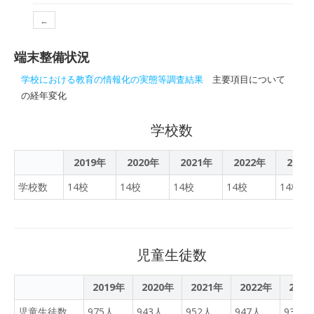
熊本県高森町教委、鹿児島
町
（町教育委員会主催）が２
県徳之島町教委）、トーク
←
７日、開講した。今年度は
セッション「ここから始ま
小学４年生～中学３年生の
る！九州のGIGAスクールの
端末整備状況
計７４人が受講。本土のオ
整備と活用」
ンライン専門塾講師との遠
学校における教育の情報化の実態等調査結果
主要項目について
隔授業を通じ１日３時間、
の経年変化
小学生は国語と算数の２教
科、中学生は国語、数学、
学校数
英語の３教科の指導を５日
間受け、学力向上に取り組
2019年
2020年
2021年
2022年
2023
む。
学校数
14校
14校
14校
14校
14校
児童生徒数
2019年
2020年
2021年
2022年
202
児童生徒数
975人
943人
952人
947人
935人