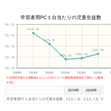
学習者用PC１台当たりの児童生徒数
4人／台
3.2人／台
3人／台
2.2人／台
2人／台
1.3人／台
0.9人／台
0.8人／台
1人／台
0人／台
2018年
2019年
2020年
2021年
2022年
2023年
※文部科学省の公表数値をもとにGIGAスクール構想推進委員会で算出した数値
を含む
2019年
2020年
202
学習者用PC１台当たりの児童生徒数
3.2人／台
2.2人／台
0.8