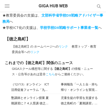
Skip
GIGA HUB WEB
to
content
★教育委員会の支援は、
文部科学省学校DX戦略アドバイザー事
務局
へ
★学校ICT化の支援は、
学校学校DX戦略サポート事業者一覧
へ
【徳之島町】
【徳之島町】の ホームページへの
リンク
教育トップ・教育
委員会等への
リンク
これまでの【徳之島町】関係のニュース
GIGAスクール構想等に関する
【徳之島町】
の情報・ニュー
ス・公告等があれば是非
こちら
からご連絡ください。
（12/13）オンライン ICT
事例報告「一人１台・持ち
活用促進フォーラム「九州
帰り・オンラインを実現し
から発信するGIGAスクー
た地域から学ぶ」（佐賀県
塾講師とオンライン授業 夏
児童生徒の学習を支援する
ルの学びの姿」
武雄市教委、佐賀県教委、
期講習に７４人受講 徳之島
徳之島町の「夏期講習」