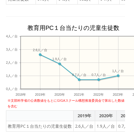
教育用PC１台当たりの児童生徒数
4人／台
3人／台
2.6人／台
1.9人／台
2人／台
1人／台
0.7人／台
0.7人／台
1人／台
0人／台
2018年
2019年
2020年
2021年
2022年
2023年
※文部科学省の公表数値をもとにGIGAスクール構想推進委員会で算出した数値
を含む
2019年
2020年
2021
教育用PC１台当たりの児童生徒数
2.6人／台
1.9人／台
0.7人／