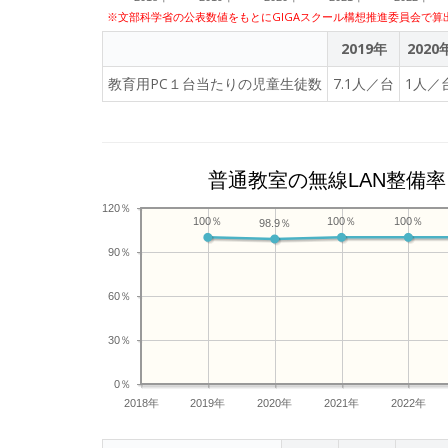
※文部科学省の公表数値をもとにGIGAスクール構想推進委員会で算
2019年
2020
教育用PC１台当たりの児童生徒数
7.1人／台
1人／
普通教室の無線LAN整備率
120％
100％
100％
100％
98.9％
90％
60％
30％
0％
2018年
2019年
2020年
2021年
2022年