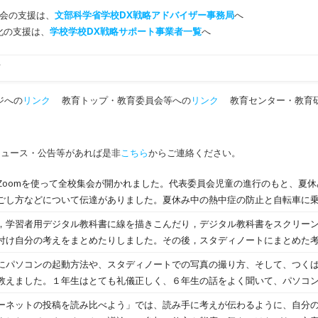
会の支援は、
文部科学省学校DX戦略アドバイザー事務局
へ
T化の支援は、
学校学校DX戦略サポート事業者一覧
へ
市
ジへの
リンク
教育トップ・教育委員会等への
リンク
教育センター・教育
ニュース・公告等があれば是非
こちら
からご連絡ください。
Zoomを使って全校集会が開かれました。代表委員会児童の進行のもと、夏
ごし方などについて伝達がありました。夏休み中の熱中症の防止と自転車に
代表委員児童が事前に準備してくれたクイズ形式で、各学級でも楽しく話を
，学習者用デジタル教科書に線を描きこんだり，デジタル教科書をスクリー
（やさしく）・た（たくましく）・べ（勉学に励む）」っこの目標がどのく
付け自分の考えをまとめたりしました。その後，スタディノートにまとめた
要か、夏休みを素晴らしい体験の機会としてほしいことなどのお話がありま
G Landを使用して，漢字や読み取りの学習をゲーム感覚で楽しく行いました
にパソコンの起動方法や、スタディノートでの写真の撮り方、そして、つく
皆さんに９月再会できることを楽しみにしています。
教えました。１年生はとても礼儀正しく、６年生の話をよく聞いて、パソコ
う、短い時間の中でしたが、１年生は操作の仕方を覚えるのが早く、パソコ
ーネットの投稿を読み比べよう」では、読み手に考えが伝わるように、自分
人でできている子がたくさんいました。１年生と触れ合えた貴重な時間でし