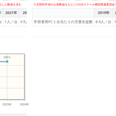
出した数値を含む
※文部科学省の公表数値をもとにGIGAスクール構想推進委員会
年
2021年
2022年
2023年
2019年
台
1人／台
0.9人／台
学習者用PC１台当たりの児童生徒数
1人／台
8.4人／台
100％
2023年
2024年