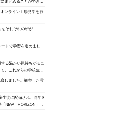
章にまとめることができま
とめを紙の新聞に書く学習
、オンライン工場見学を行
を持った時代について、ま
ろをそれぞれの班が
。
シートで学習を進めまし
迎する温かい気持ちがモニ
って、これからの学校生活
観察しました。観察した雲
全児童生徒に配備され、同年9
EW HORIZON」の
端末を使った活用が浸透し
月4日、7年生(中学校1