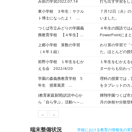
み前の学習2022.07.14
打ち出す学習をし
る機会が増えると
した。タブレット
東小学校 ３年生：ヤクル
７月12日（火）の
も行いました。自
ト博士になったよ！
いました。
とめました。
2022/7/15
つくば市立みどりの学園義
４年生の国語では
務教育学校 【４年生】作
PowerPoin
った新聞の紹介
上郷小学校 算数の学習
わり算の学習で「
2022/6/15
（４年１組）
た。ほとんどの授
前野小学校 １年生をむか
１年生をむかえる
える会 2022/4/20
ターからも伝わっ
を楽しく過ごして
学園の森義務教育学校 5
理科の授業では，
年生 授業風景
をタブレットのカ
2022/4/15
(教育家庭新聞)訳読中心か
輝翔学園つくば市立
ら「自ら学ぶ」活動へ～
月の休校や分散登校
【中学校英語・学習者用デ
学習者用デジタル教
←
→
ジタル教科書】つくば市立
つつある。小松﨑
谷田部中学校 2022/
年)の授業を取材
端末整備状況
学校における教育の情報化の実