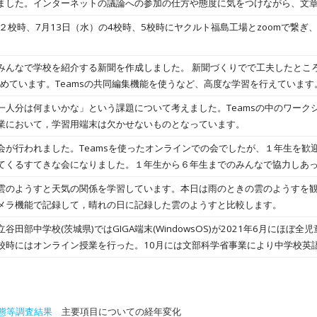
ました。インターネットの議論への参加の仕方や態度に気をつけながら、文
思うので、たくさん覚えてほしいです。
を使用して、スタディノートにまとめる学習が多くなりましたが、歴史のま
２校時、7月13日（水）の4校時、5校時にヤクルト福島工場とzoomで繋ぎ
分でレイアウトを考え、調べた事を記事にして、イラストを交えながら興味
みんなで学校を紹介する新聞を作成しました。 新聞づくりでで工夫したとこ
tにまとめています。Teamsの共同編集機能を使うなど、高度な学習を行えています
一人分は何まいかな」という課題について考えました。Teamsの中のワーク
業において，学習用端末は欠かせないものとなっています。
会が行われました。Teamsを使ったオンラインでの会でしたが、１年生を歓
てくるすてきな会になりました。１年生から６年生までのみんなで協力しあ
ほしいです
雲のようすと天気の関係を学習しています。本日は雨のときの雲のようすを
メラ機能で記録して，晴れの日に記録した雲のようすと比較します。
谷田部中学校(茨城県)ではGIGA端末(WindowsOS)が2021年6月にほぼ
時にはオンライン授業を行った。10月には文部科学省事業により中学校英語「N
科書+教材(東京書籍)(以下、学習者用デジタル教科書)も配備され、1人1台
亮教諭は「学習者用デジタル教科書の導入で授業の流れが変わった」と話す。3
した。
態等調査結果
主要項目についての経年変化