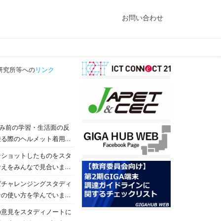
お問い合わせ
研究所等への
リンク
休み前の学習・生活面の反
乗る際のヘルメット着用の
聞くことができました。校
ンショットしたものをスタ
らい達成できたか、これか
考えをみんなで見合いまし
した。夏休みを経て、さら
。
ばチャレンジングスタディ
ンの使い方を学んでいまし
ンのログインの仕方、写真
の意見をスタディノートに
た。これからパソコンを触