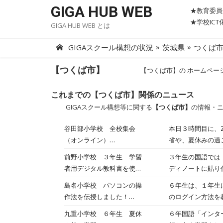
Skip
GIGA HUB WEB
★教育委員
to
★学校IC
GIGA HUB WEB とは
content
»
»
GIGAスクール構想の状況
茨城県
つくば
【つくば市】
【つくば市】の ホームペー
これまでの【つくば市】関係のニュース
GIGAスクール構想等に関する
【つくば市】
の情報・
谷田部小学校 全校集会
本日３時間目に、
（オンライン）
省や、夏休みの過
2022.07.20
励行については、
前野小学校 ３年生 学習
３年生の国語では
長先生から、「や
者用デジタル教科書を使っ
ディノートに貼り
らどんな努力が必
て2022.07.19
た。また，MARU
島名小学校 パソコンの操
６年生は、１年生
に成長した児童の
作法を伝授しました！
のログイン方法を
2022.07.19
た。４５分間とい
九重小学校 ６年生 夏休
６年国語「インタ
の撮り方など、一