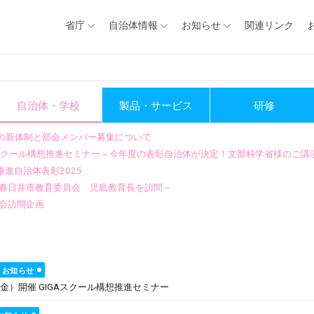
省庁
自治体情報
お知らせ
関連リンク
自治体・学校
製品・サービス
研修
会の新体制と部会メンバー募集について
GIGAスクール構想推進セミナー～今年度の表彰自治体が決定！文部科学省様のご
進自治体表彰2025
～春日井市教育委員会 児島教育長を訪問～
会訪問企画
お知らせ
金）開催 GIGAスクール構想推進セミナー