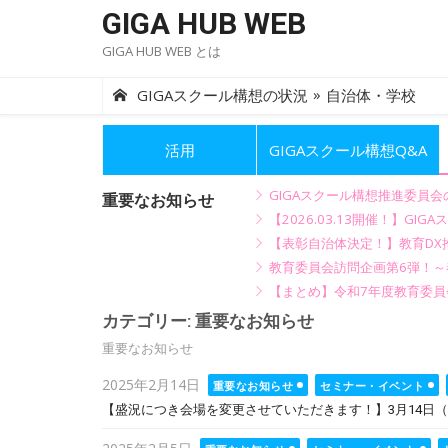
Skip
GIGA HUB WEB
to
GIGA HUB WEB とは
content
»
GIGAスクール構想の状況
自治体・学校
活用
GIGAスクール構想Q&A
GIGAスクール構想推進委員
重要なお知らせ
【2026.03.13開催！】
【表彰自治体決定！】教育DX推
教育委員会訪問企画第6弾！
【まとめ】令和7年度教育委員
カテゴリー:
重要なお知らせ
重要なお知らせ
Posted
2025年2月14日
重要なお知らせ
セミナー・イベント
on
【盛況につき会場を変更させていただきます！】3月14日（
Posted