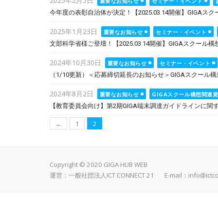
2025年2月5日
重要なお知らせ
セミナー・イベント
on
今年度の表彰自治体が決定！【2025.03.14開催】GI
Posted
2025年1月23日
重要なお知らせ
セミナー・イベント
on
文部科学省様ご登壇！【2025.03.14開催】GIGAスク
Posted
2024年10月30日
重要なお知らせ
セミナー・イベント
on
（1/10更新）＜応募締切延長のお知らせ＞GIGAスクール
Posted
2024年8月2日
重要なお知らせ
GIGAスクール構想関連
on
【教育委員会向け】第2期GIGA端末調達ガイドラインに関
投
←
1
2
稿
ナ
ビ
Copyright © 2020 GIGA HUB WEB
運営：一般社団法人ICT CONNECT 21 E-mail：
info@ictc
ゲ
ー
シ