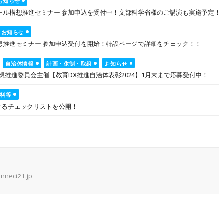
お知らせ
GAスクール構想推進セミナー 参加申込を受付中！文部科学省様のご講演も実施予定
お知らせ
ール構想推進セミナー 参加申込受付を開始！特設ページで詳細をチェック！！
自治体情報
計画・体制・取組
お知らせ
構想推進委員会主催【教育DX推進自治体表彰2024】1月末まで応募受付中！
資料等
するチェックリストを公開！
onnect21.jp