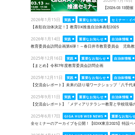
2026年1月16日
on
【2026.03.
Posted
2026年1月15日
実践
重要なお知らせ
セミナー・イ
on
【表彰自治体決定！】教育DX推進自治体表彰2025
Posted
2026年1月14日
実践
重要なお知らせ
自治体情報
on
教育委員会訪問企画第6弾！～春日井市教育委員会 児島
Posted
2025年12月16日
実践
重要なお知らせ
自治体情報
on
【まとめ】令和7年度教育委員会訪問企画
Posted
2025年12月11日
実践
重要なお知らせ
自治体情報
on
【交流会レポート】未来の語り場ワークショップ「八千代未来プ
Posted
2025年9月11日
実践
重要なお知らせ
自治体情報
on
【交流会レポート】「メディアリテラシー教育と学校現場のい
Posted
2025年6月17日
GIGA HUB WEB NEWS
重要なお知ら
on
全セミナーのアーカイブを公開！【EDIX東京2025】特設
Posted