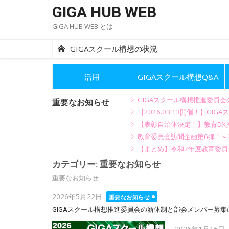
Skip
GIGA HUB WEB
to
GIGA HUB WEB とは
content
GIGAスクール構想の状況
活用
GIGAスクール構想Q&A
GIGAスクール構想推進委員
重要なお知らせ
【2026.03.13開催！】
【表彰自治体決定！】教育DX推
教育委員会訪問企画第6弾！
【まとめ】令和7年度教育委員
カテゴリー:
重要なお知らせ
重要なお知らせ
Posted
2026年5月22日
重要なお知らせ
on
GIGAスクール構想推進委員会の新体制と部会メンバー募集
Posted