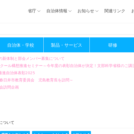
省庁
自治体情報
お知らせ
関連リンク
自治体・学校
製品・サービス
研修
会の新体制と部会メンバー募集について
GIGAスクール構想推進セミナー～今年度の表彰自治体が決定！文部科学省様のご
進自治体表彰2025
～春日井市教育委員会 児島教育長を訪問～
会訪問企画
について