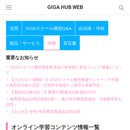
Skip
GIGA HUB WEB
to
content
活用
GIGAスクール構想Q&A
自治体・学校
製品・サービス
研修
宣言書
重要なお知らせ
GIGAスクール構想推進委員会の新体制と部会メンバー募集につい
て
【2026.03.13開催！】GIGAスクール構想推進セミナー～今年度
の表彰自治体が決定！文部科学省様のご講演も実施予定！
【表彰自治体決定！】教育DX推進自治体表彰2025
教育委員会訪問企画第6弾！～春日井市教育委員会 児島教育長を
訪問～
【まとめ】令和7年度教育委員会訪問企画
オンライン学習コンテンツ情報一覧