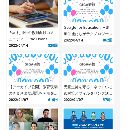
Google for Education 〜児
iPad利用中の教員向けコミ
童生徒たちがテクノロジーを
ュニティ「iPad User's
安全に、かつ最大限に活用で
2022/04/14
862回
Salon」開設
2022/04/14
829回
きるようになるためのプログ
ラム〜
【アーカイブ公開】教育現場
児童生徒を守る！ネットいじ
のさまざまな課題をデモを交
め対策とフィルタリング活用
えてご紹介！ ～誹謗中傷や
2022/04/07
610回
方法 【兵庫県立大学 竹内和
2022/04/07
578回
深夜利用から子どもを守ろう
雄准教授 登壇】
～（デジタルアーツ社）