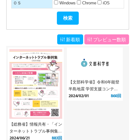
ＯＳ
Windows
Chrome
iOS
新着順
プレビュー数順
【文部科学省】令和6年能登
半島地震 学習支援コンテン
ツ等
2024/02/01
860回
【総務省】情報共有・「イン
ターネットトラブル事例集
（2024年版）」
2024/06/21
883回