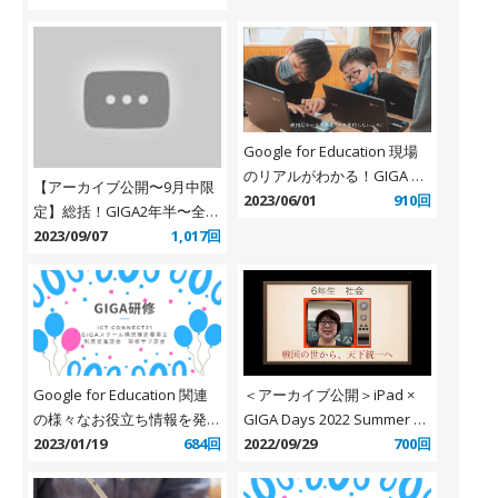
Google for Education 現場
のリアルがわかる！GIGA ス
【アーカイブ公開〜9月中限
クール構想実現の姿＜
2023/06/01
910回
定】総括！GIGA2年半〜全国
YouTube プレイリスト＞
で起こった学びの大改革を語
2023/09/07
1,017回
り合おう〜
＜アーカイブ公開＞iPad ×
Google for Education 関連
GIGA Days 2022 Summer 全
の様々なお役立ち情報を発信
8セッション公開
2022/09/29
700回
「G-Apps.jp 公
2023/01/19
684回
式 Facebook」