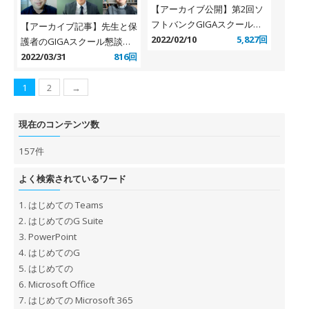
【アーカイブ公開】第2回ソ
フトバンクGIGAスクールサ
【アーカイブ記事】先生と保
ミット（2022年1月22日開
2022/02/10
5,827回
護者のGIGAスクール懇談会
催）
寄稿記事のご紹介
2022/03/31
816回
1
2
→
現在のコンテンツ数
157件
よく検索されているワード
1.
はじめての Teams
2.
はじめてのG Suite
3.
PowerPoint
4.
はじめてのG
5.
はじめての
6.
Microsoft Office
7.
はじめての Microsoft 365