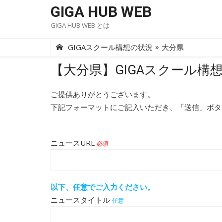
Skip
GIGA HUB WEB
to
GIGA HUB WEB とは
content
»
GIGAスクール構想の状況
大分県
【大分県】GIGAスクール構
ご提供ありがとうございます。
下記フォーマットにご記入いただき、「送信」ボタ
ニュースURL
必須
以下、任意でご入力ください。
ニュースタイトル
任意