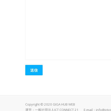
Copyright © 2020 GIGA HUB WEB
運営：一般社団法人ICT CONNECT 21 E-mail：
info@ictc