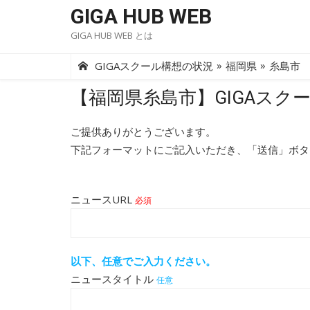
Skip
GIGA HUB WEB
to
GIGA HUB WEB とは
content
»
»
GIGAスクール構想の状況
福岡県
糸島市
【福岡県糸島市】GIGAスク
ご提供ありがとうございます。
下記フォーマットにご記入いただき、「送信」ボタ
ニュースURL
必須
以下、任意でご入力ください。
ニュースタイトル
任意