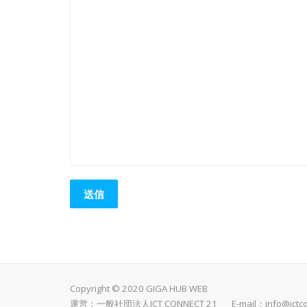
Copyright © 2020 GIGA HUB WEB
運営：一般社団法人ICT CONNECT 21 E-mail：
info@ictc