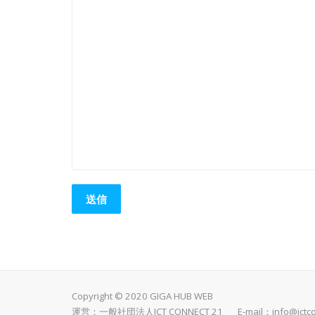
Copyright © 2020 GIGA HUB WEB
運営：一般社団法人ICT CONNECT 21 E-mail：
info@ictc