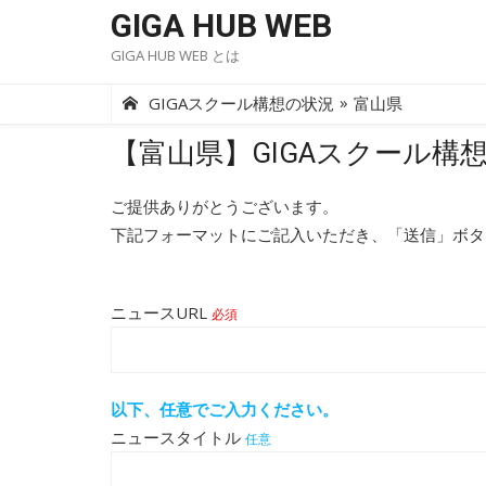
Skip
GIGA HUB WEB
to
GIGA HUB WEB とは
content
»
GIGAスクール構想の状況
富山県
【富山県】GIGAスクール構
ご提供ありがとうございます。
下記フォーマットにご記入いただき、「送信」ボタ
ニュースURL
必須
以下、任意でご入力ください。
ニュースタイトル
任意