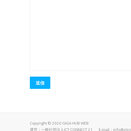
Copyright © 2020 GIGA HUB WEB
運営：一般社団法人ICT CONNECT 21 E-mail：
info@ictc