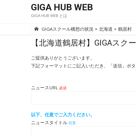
Skip
GIGA HUB WEB
to
GIGA HUB WEB とは
content
»
»
GIGAスクール構想の状況
北海道
鶴居村
【北海道鶴居村】GIGAスク
ご提供ありがとうございます。
下記フォーマットにご記入いただき、「送信」ボタ
ニュースURL
必須
以下、任意でご入力ください。
ニュースタイトル
任意