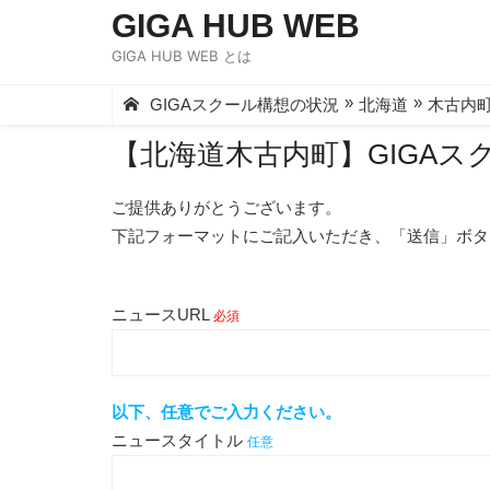
Skip
GIGA HUB WEB
to
GIGA HUB WEB とは
content
»
»
GIGAスクール構想の状況
北海道
木古内
【北海道木古内町】GIGA
ご提供ありがとうございます。
下記フォーマットにご記入いただき、「送信」ボタ
ニュースURL
必須
以下、任意でご入力ください。
ニュースタイトル
任意