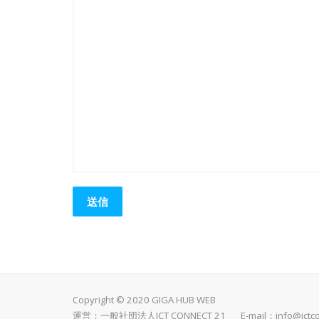
Copyright © 2020 GIGA HUB WEB
運営：一般社団法人ICT CONNECT 21 E-mail：
info@ictc