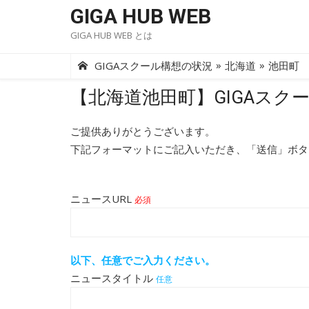
Skip
GIGA HUB WEB
to
GIGA HUB WEB とは
content
»
»
GIGAスクール構想の状況
北海道
池田町
【北海道池田町】GIGAスク
ご提供ありがとうございます。
下記フォーマットにご記入いただき、「送信」ボタ
ニュースURL
必須
以下、任意でご入力ください。
ニュースタイトル
任意