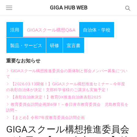
Skip
GIGA HUB WEB
to
content
活用
GIGAスクール構想Q&A
自治体・学校
製品・サービス
研修
宣言書
重要なお知らせ
GIGAスクール構想推進委員会の新体制と部会メンバー募集につい
て
【2026.03.13開催！】GIGAスクール構想推進セミナー～今年度
の表彰自治体が決定！文部科学省様のご講演も実施予定！
【表彰自治体決定！】教育DX推進自治体表彰2025
教育委員会訪問企画第6弾！～春日井市教育委員会 児島教育長を
訪問～
【まとめ】令和7年度教育委員会訪問企画
GIGAスクール構想推進委員会