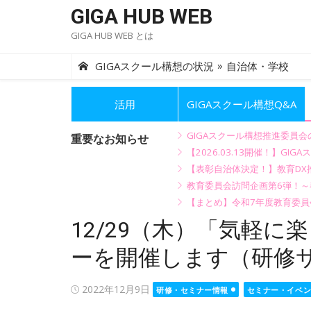
Skip
GIGA HUB WEB
to
GIGA HUB WEB とは
content
»
GIGAスクール構想の状況
自治体・学校
活用
GIGAスクール構想Q&A
GIGAスクール構想推進委員
重要なお知らせ
【2026.03.13開催！】
【表彰自治体決定！】教育DX推
教育委員会訪問企画第6弾！
【まとめ】令和7年度教育委員
12/29（木）「気軽に
ーを開催します（研修
Posted
2022年12月9日
研修・セミナー情報
セミナー・イベ
on