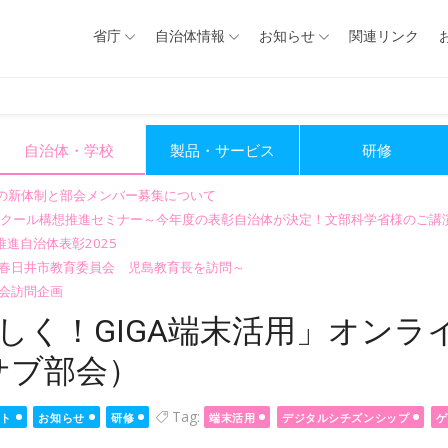
省庁
自治体情報
お知らせ
関連リンク
自治体・学校
製品・サービス
研修
会の新体制と部会メンバー募集について
GIGAスクール構想推進セミナー～今年度の表彰自治体が決定！文部科学省様のご
進自治体表彰2025
～春日井市教育委員会 児島教育長を訪問～
会訪問企画
楽しく！GIGA端末活用」オン
サブ部会）
Tag:
ント
お知らせ
研修
端末活用
デジタルシチズンシップ
ゲ