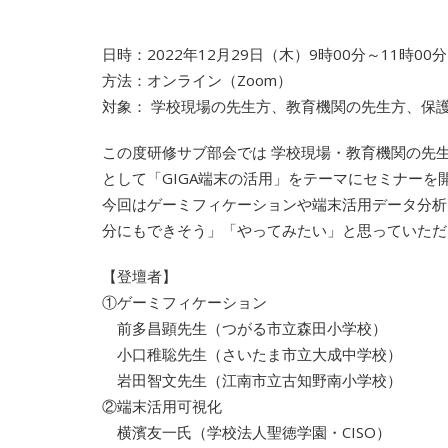
日時：2022年12月29日（木）9時00分～11時00分
方法：オンライン（Zoom）
対象： 学校現場の先生方、教育機関の先生方、保
この度研修サブ部会では 学校現場・教育機関の先
として「GIGA端末の活用」をテーマにセミナーを
今回はゲーミフィケーションや端末活用データ分析
分にもできそう」「やってみたい」と思っていただ
【登壇者】
①ゲーミフィケーション
前多昌顕先生（つがる市立森田小学校）
小口稚聡先生（さいたま市立大成中学校）
岩田智文先生（江南市立古知野南小学校）
②端末活用可視化
横濱友一氏（学校法人聖徳学園・CISO）