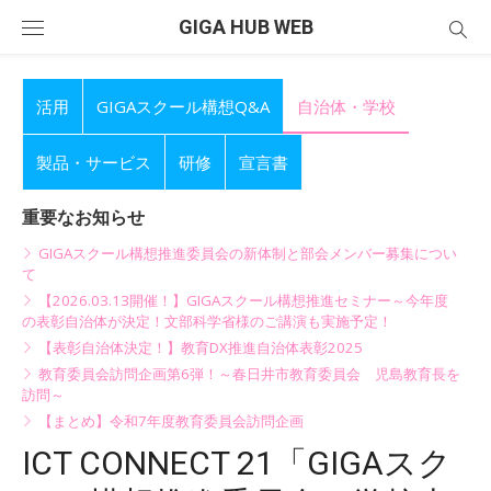
Skip
GIGA HUB WEB
to
content
活用
GIGAスクール構想Q&A
自治体・学校
製品・サービス
研修
宣言書
重要なお知らせ
GIGAスクール構想推進委員会の新体制と部会メンバー募集につい
て
【2026.03.13開催！】GIGAスクール構想推進セミナー～今年度
の表彰自治体が決定！文部科学省様のご講演も実施予定！
【表彰自治体決定！】教育DX推進自治体表彰2025
教育委員会訪問企画第6弾！～春日井市教育委員会 児島教育長を
訪問～
【まとめ】令和7年度教育委員会訪問企画
ICT CONNECT 21「GIGAスク