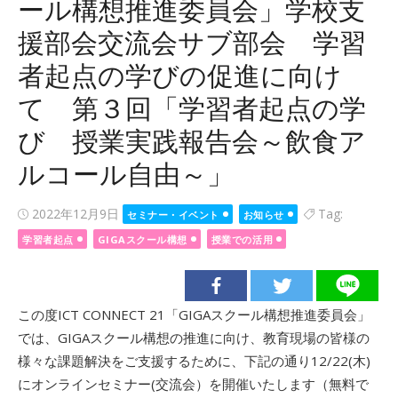
ール構想推進委員会」学校支
援部会交流会サブ部会 学習
者起点の学びの促進に向け
て 第３回「学習者起点の学
び 授業実践報告会～飲食ア
ルコール自由～」
Posted
2022年12月9日
Tag:
セミナー・イベント
お知らせ
on
学習者起点
GIGAスクール構想
授業での活用
この度ICT CONNECT 21「GIGAスクール構想推進委員会」
では、GIGAスクール構想の推進に向け、教育現場の皆様の
様々な課題解決をご支援するために、下記の通り12/22(木)
にオンラインセミナー(交流会）を開催いたします（無料で