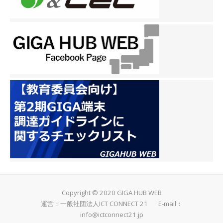
Copyright © 2020 GIGA HUB WEB
運営：一般社団法人ICT CONNECT 21 E-mail：
info@ictconnect21.jp