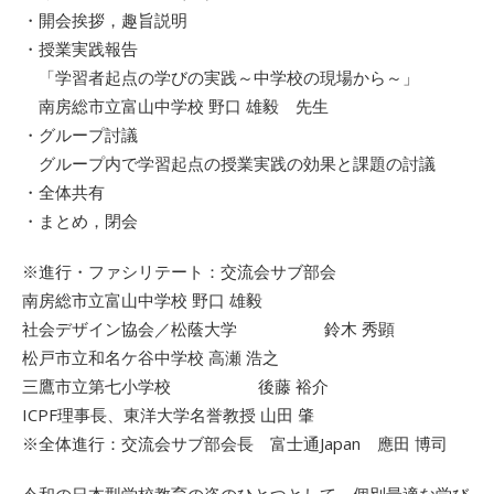
・開会挨拶，趣旨説明
・授業実践報告
「学習者起点の学びの実践～中学校の現場から～」
南房総市立富山中学校 野口 雄毅 先生
・グループ討議
グループ内で学習起点の授業実践の効果と課題の討議
・全体共有
・まとめ，閉会
※進行・ファシリテート：交流会サブ部会
南房総市立富山中学校 野口 雄毅
社会デザイン協会／松蔭大学 鈴木 秀顕
松戸市立和名ケ谷中学校 高瀬 浩之
三鷹市立第七小学校 後藤 裕介
ICPF理事長、東洋大学名誉教授 山田 肇
※全体進行：交流会サブ部会長 富士通Japan 應田 博司