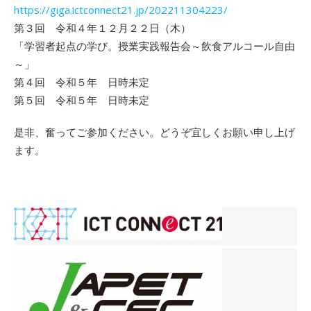
https://giga.ictconnect21.jp/202211304223/
第３回 令和４年１２月２２日（木）
「学習者起点の学び。授業実践報告会～飲食アルコール自由
～」
第４回 令和５年 日時未定
第５回 令和５年 日時未定
是非、奮ってご参加ください。どうぞ宜しくお願い申し上げ
ます。