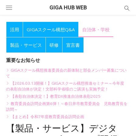
Skip
GIGA HUB WEB
to
content
活用
GIGAスクール構想Q&A
自治体・学校
製品・サービス
研修
宣言書
重要なお知らせ
GIGAスクール構想推進委員会の新体制と部会メンバー募集につい
て
【2026.03.13開催！】GIGAスクール構想推進セミナー～今年度
の表彰自治体が決定！文部科学省様のご講演も実施予定！
【表彰自治体決定！】教育DX推進自治体表彰2025
教育委員会訪問企画第6弾！～春日井市教育委員会 児島教育長を
訪問～
【まとめ】令和7年度教育委員会訪問企画
【製品・サービス】デジタ