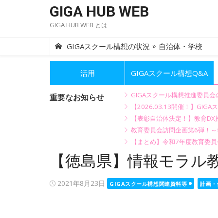
Skip
GIGA HUB WEB
to
GIGA HUB WEB とは
content
»
GIGAスクール構想の状況
自治体・学校
活用
GIGAスクール構想Q&A
GIGAスクール構想推進委員
重要なお知らせ
【2026.03.13開催！】
【表彰自治体決定！】教育DX推
教育委員会訪問企画第6弾！
【まとめ】令和7年度教育委員
【徳島県】情報モラル
Posted
2021年8月23日
GIGAスクール構想関連資料等
計画・
on