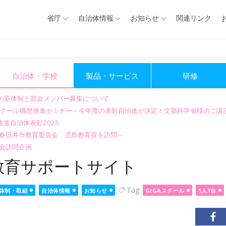
省庁
自治体情報
お知らせ
関連リンク
自治体・学校
製品・サービス
研修
会の新体制と部会メンバー募集について
GIGAスクール構想推進セミナー～今年度の表彰自治体が決定！文部科学省様のご
進自治体表彰2025
～春日井市教育委員会 児島教育長を訪問～
会訪問企画
教育サポートサイト
Tag:
体制・取組
自治体情報
お知らせ
GIGAスクール
1人1台