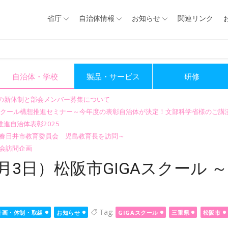
省庁
自治体情報
お知らせ
関連リンク
自治体・学校
製品・サービス
研修
会の新体制と部会メンバー募集について
GIGAスクール構想推進セミナー～今年度の表彰自治体が決定！文部科学省様のご
進自治体表彰2025
～春日井市教育委員会 児島教育長を訪問～
会訪問企画
月3日）松阪市GIGAスクール 
Tag:
計画・体制・取組
お知らせ
GIGAスクール
三重県
松阪市