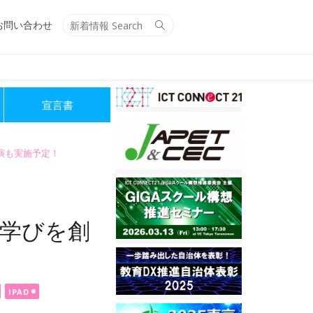
Search
Search
お問い合わせ
for:
宣言書
講演も実施予定！
～学びを創
IPAD