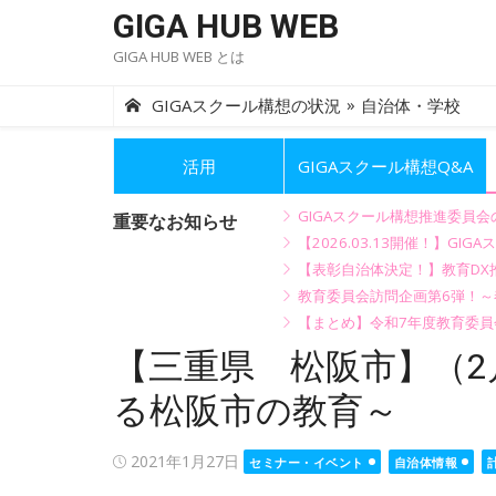
Skip
GIGA HUB WEB
to
GIGA HUB WEB とは
content
»
GIGAスクール構想の状況
自治体・学校
活用
GIGAスクール構想Q&A
GIGAスクール構想推進委員
重要なお知らせ
【2026.03.13開催！】
【表彰自治体決定！】教育DX推
教育委員会訪問企画第6弾！
【まとめ】令和7年度教育委員
【三重県 松阪市】（2
る松阪市の教育～
Posted
2021年1月27日
セミナー・イベント
自治体情報
on