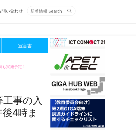
Search
Search
お問い合わせ
for:
宣言書
講演も実施予定！
等工事の入
午後4時ま