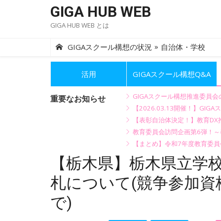
Skip
GIGA HUB WEB
to
GIGA HUB WEB とは
content
»
GIGAスクール構想の状況
自治体・学校
活用
GIGAスクール構想Q&A
GIGAスクール構想推進委員
重要なお知らせ
【2026.03.13開催！】
【表彰自治体決定！】教育DX推
教育委員会訪問企画第6弾！
【まとめ】令和7年度教育委員
【栃木県】栃木県立学
札について(競争参加資格
で)