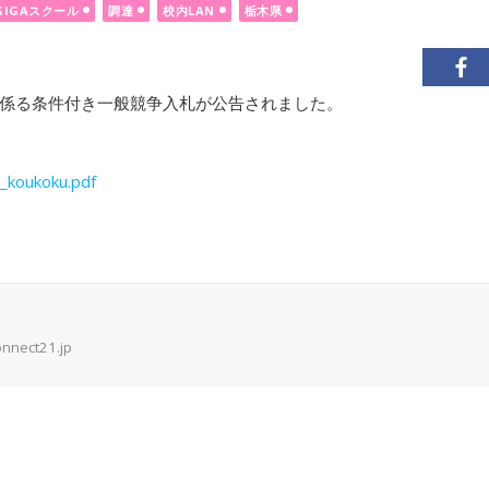
GIGAスクール
調達
校内LAN
栃木県
係る条件付き一般競争入札が公告されました。
a_koukoku.pdf
onnect21.jp