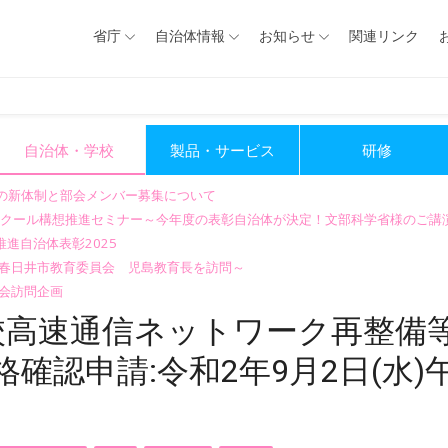
省庁
自治体情報
お知らせ
関連リンク
自治体・学校
製品・サービス
研修
会の新体制と部会メンバー募集について
GIGAスクール構想推進セミナー～今年度の表彰自治体が決定！文部科学省様のご
進自治体表彰2025
～春日井市教育委員会 児島教育長を訪問～
会訪問企画
校高速通信ネットワーク再整備
確認申請:令和2年9月2日(水)