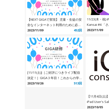
11/23(木・祝) iP
【NEXT GIGAで実現】 児童・生徒の安
Kansai #4
全なインターネット利用のために必要
時代の到来」
2023/11/09
な対策とは？
2023/11/09
452回
[11/11(土)]［ご好評につきライブ配信
決定！］GIGA 3 年目！これからの学
びはどう変わる！？教育専門家 3 人の
2023/10/26
513回
ぶっちゃけトーク
【11月4日(土
iPad User's
2023/10/05