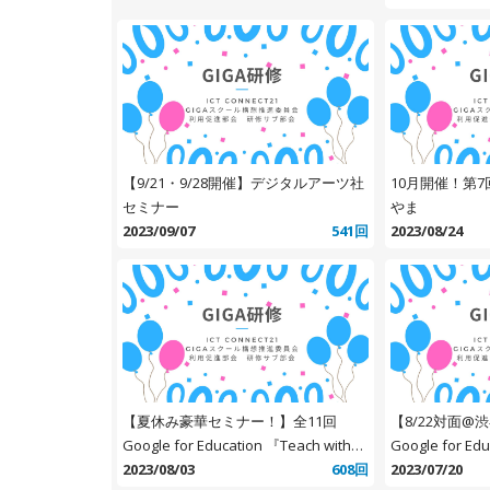
【9/21・9/28開催】デジタルアーツ社
10月開催！第7
セミナー
やま
2023/09/07
541回
2023/08/24
【夏休み豪華セミナー！】全11回
【8/22対面@
Google for Education 『Teach with
Google for E
Chrome 2023 〜クラウド時代を生き
2023/08/03
608回
スタートをきる
2023/07/20