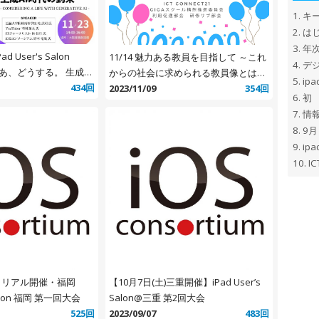
1.
キ
2.
はじ
3.
年
ad User's Salon
11/14 魅力ある教員を目指して ～これ
4.
デ
 「さあ、どうする。 生成AI
からの社会に求められる教員像とは
5.
ip
434回
～ セミナー
2023/11/09
354回
6.
初
7.
情
8.
9月
9.
ipa
10.
IC
)】リアル開催・福岡
【10月7日(土)三重開催】iPad User’s
 Salon 福岡 第一回大会
Salon@三重 第2回大会
525回
2023/09/07
483回