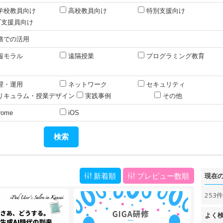
学校教員向け
高校教員向け
特別支援向け
CT支援員向け
務での活用
報モラル
遠隔授業
プログラミング教育
理・運用
ネットワーク
セキュリティ
リキュラム・授業デザイン
実践事例
その他
rome
iOS
新着順
プレビュー数順
現在
253
よく