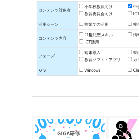
小学校教員向け
中
コンテンツ対象者
教育委員会向け
I
活用シーン
授業での活用
校
21世紀型スキル
情
コンテンツ内容
ICT活用
端末導入
管
フェーズ
教育ソフト・アプリ
カ
ＯＳ
Windows
Ch