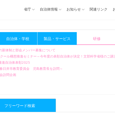
省庁
自治体情報
お知らせ
関連リンク
自治体・学校
製品・サービス
研修
会の新体制と部会メンバー募集について
GIGAスクール構想推進セミナー～今年度の表彰自治体が決定！文部科学省様のご
進自治体表彰2025
～春日井市教育委員会 児島教育長を訪問～
会訪問企画
フリーワード検索