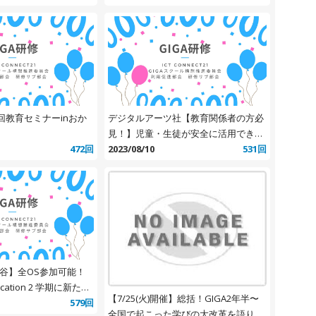
回教育セミナーinおか
デジタルアーツ社【教育関係者の方必
見！】児童・生徒が安全に活用できる
472回
チャットツールとは？
2023/08/10
531回
渋谷】全OS参加可能！
ducation 2 学期に新たな
【7/25(火)開催】総括！GIGA2年半〜
ために 個別最適で協働
579回
全国で起こった学びの大改革を語り合