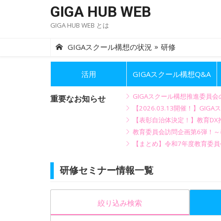
Skip
GIGA HUB WEB
to
GIGA HUB WEB とは
content
»
GIGAスクール構想の状況
研修
活用
GIGAスクール構想Q&A
GIGAスクール構想推進委員
重要なお知らせ
【2026.03.13開催！】
【表彰自治体決定！】教育DX推
教育委員会訪問企画第6弾！
【まとめ】令和7年度教育委員
研修セミナー情報一覧
絞り込み検索