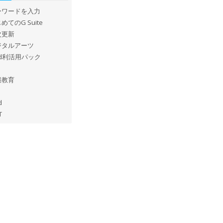
ーワードを入力
めてのG Suite
次更新
ジタルアーツ
ad利活用パック
報教育
d
T