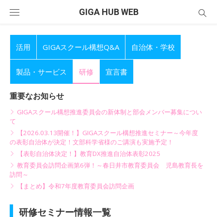
Skip
GIGA HUB WEB
to
content
活用
GIGAスクール構想Q&A
自治体・学校
製品・サービス
研修
宣言書
重要なお知らせ
GIGAスクール構想推進委員会の新体制と部会メンバー募集につい
て
【2026.03.13開催！】GIGAスクール構想推進セミナー～今年度
の表彰自治体が決定！文部科学省様のご講演も実施予定！
【表彰自治体決定！】教育DX推進自治体表彰2025
教育委員会訪問企画第6弾！～春日井市教育委員会 児島教育長を
訪問～
【まとめ】令和7年度教育委員会訪問企画
研修セミナー情報一覧