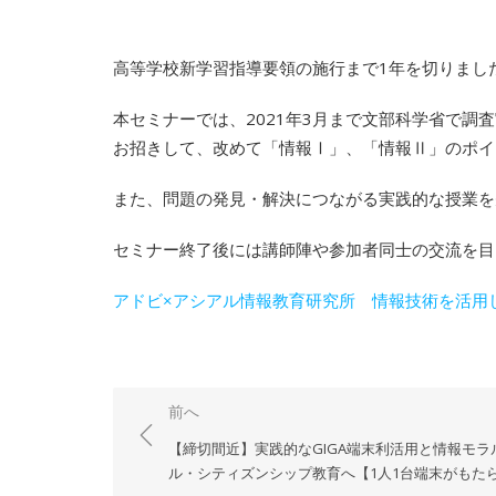
高等学校新学習指導要領の施行まで1年を切りまし
本セミナーでは、2021年3月まで文部科学省で
お招きして、改めて「情報Ⅰ」、「情報Ⅱ」のポイ
また、問題の発見・解決につながる実践的な授業を
セミナー終了後には講師陣や参加者同士の交流を目
アドビ×アシアル情報教育研究所 情報技術を活用
投
前へ
稿
【締切間近】実践的なGIGA端末利活用と情報モ
ナ
ル・シティズンシップ教育へ【1人1台端末がもた