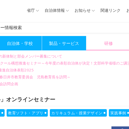
省庁
自治体情報
お知らせ
関連リンク
ナー情報検索
自治体・学校
製品・サービス
研修
会の新体制と部会メンバー募集について
GIGAスクール構想推進セミナー～今年度の表彰自治体が決定！文部科学省様のご
進自治体表彰2025
～春日井市教育委員会 児島教育長を訪問～
会訪問企画
報科」オンラインセミナー
育
教育ソフト・アプリ
カリキュラム・授業デザイン
実践事例