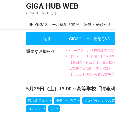
Skip
GIGA HUB WEB
to
GIGA HUB WEB とは
content
»
»
GIGAスクール構想の状況
研修
研修セミ
活用
GIGAスクール構想Q&A
GIGAスクール構想推進委員
重要なお知らせ
【2026.03.13開催！】
【表彰自治体決定！】教育DX推
教育委員会訪問企画第6弾！
【まとめ】令和7年度教育委員
5月29日（土）13:00～高等学校「情
高校教員向け
授業での活用
プログラミング教
CHROME
IOS