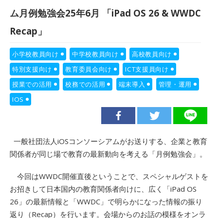
ム月例勉強会25年6月 「iPad OS 26 & WWDC
Recap」
小学校教員向け
中学校教員向け
高校教員向け
特別支援向け
教育委員会向け
ICT支援員向け
授業での活用
校務での活用
端末導入
管理・運用
IOS
一般社団法人iOSコンソーシアムがお送りする、企業と教育
関係者が同じ場で教育の最新動向を考える「月例勉強会」。
今回はWWDC開催直後ということで、スペシャルゲストを
お招きして日本国内の教育関係者向けに、広く「iPad OS
26」の最新情報と「WWDC」で明らかになった情報の振り
返り（Recap）を行います。会場からのお話の模様をオンラ