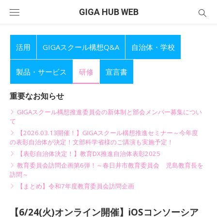
Skip
GIGA HUB WEB
to
content
活用
GIGAスクール構想Q&A
自治体・学校
製品・サービス
研修
宣言書
重要なお知らせ
GIGAスクール構想推進委員会の新体制と部会メンバー募集につい
て
【2026.03.13開催！】GIGAスクール構想推進セミナー～今年度
の表彰自治体が決定！文部科学省様のご講演も実施予定！
【表彰自治体決定！】教育DX推進自治体表彰2025
教育委員会訪問企画第6弾！～春日井市教育委員会 児島教育長を
訪問～
【まとめ】令和7年度教育委員会訪問企画
【6/24(火)オンライン開催】iOSコンソーシア