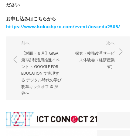
ださい
お申し込みはこちらから
https://www.kokuchpro.com/event/ioscedu2505/
投
前へ
次へ
稿
【対面・６月】GIGA
探究・校務改革サービ
ナ
第2期 利活用推進イベ
ス体験会（経済産業
ント ～GOOGLE FOR
省）
ビ
EDUCATION で実現す
ゲ
る デジタル時代の学び
ー
改革キックオフ @ 渋
シ
谷〜
ョ
ン