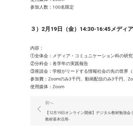
参加人数：100名限定
３）2月19日（金）14:30-16:45
内容：
①全体会：メディア・コミュニケーション科の
②分科会：各学年の実践報告
③座談会：学校がリードする情報社会の先の世界
参加費：Zoomのみ3千円、動画配信のみ3千円、Z
使用媒体：Zoom
投
前へ
稿
【12月19日オンライン開催】デジタル教材勉強会
ナ
教材基本活用-
ビ