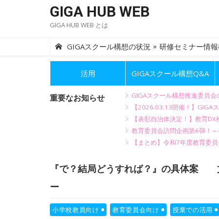
Skip
GIGA HUB WEB
to
GIGA HUB WEB とは
content
»
GIGAスクール構想の状況
研修セミナー情報
活用
GIGAスクール構想Q&A
GIGAスクール構想推進委員
重要なお知らせ
【2026.03.13開催！】
【表彰自治体決定！】教育DX推
教育委員会訪問企画第6弾！
【まとめ】令和7年度教育委員
『で？結局どうすれば？』の具体案 
ー
小学校教員向け
教育委員会向け
授業での活用