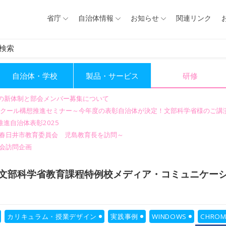
省庁
自治体情報
お知らせ
関連リンク
検索
自治体・学校
製品・サービス
研修
会の新体制と部会メンバー募集について
GIGAスクール構想推進セミナー～今年度の表彰自治体が決定！文部科学省様のご
進自治体表彰2025
～春日井市教育委員会 児島教育長を訪問～
会訪問企画
文部科学省教育課程特例校メディア・コミュニケー
カリキュラム・授業デザイン
実践事例
WINDOWS
CHROM