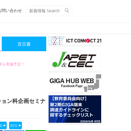
Search
Search
お問い合わせ
for:
宣言書
講演も実施予定！
ション科企画セミナ
E
IOS