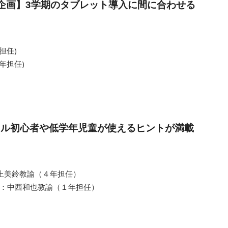
0【緊急企画】3学期のタブレット導入に間に合わせる
(6年担任)
5年担任)
 デジタル初心者や低学年児童が使えるヒントが満載
経営井上美鈴教諭（４年担任）
際：中西和也教諭（１年担任）