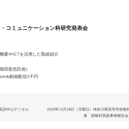
メディア・コミュニケーション科研究発表会
研究概要やICTを活用した取組紹介
（堀田龍也氏他）
oom&動画配信5千円
-英語中心デジタル
2020年12月28日（月曜日）神奈川県高等学校
催 情報科実践事例報告会 2