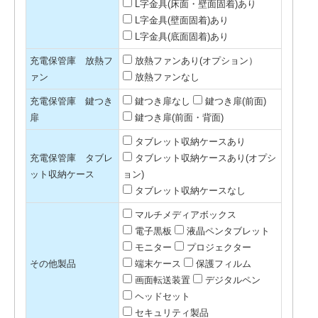
L字金具(床面・壁面固着)あり
L字金具(壁面固着)あり
L字金具(底面固着)あり
充電保管庫 放熱フ
放熱ファンあり(オプション）
ァン
放熱ファンなし
充電保管庫 鍵つき
鍵つき扉なし
鍵つき扉(前面)
扉
鍵つき扉(前面・背面)
タブレット収納ケースあり
充電保管庫 タブレ
タブレット収納ケースあり(オプシ
ット収納ケース
ョン)
タブレット収納ケースなし
マルチメディアボックス
電子黒板
液晶ペンタブレット
モニター
プロジェクター
その他製品
端末ケース
保護フィルム
画面転送装置
デジタルペン
ヘッドセット
セキュリティ製品