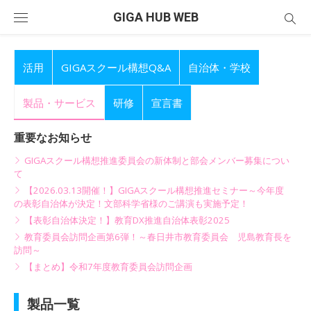
Skip
GIGA HUB WEB
to
content
活用
GIGAスクール構想Q&A
自治体・学校
製品・サービス
研修
宣言書
重要なお知らせ
GIGAスクール構想推進委員会の新体制と部会メンバー募集につい
て
【2026.03.13開催！】GIGAスクール構想推進セミナー～今年度
の表彰自治体が決定！文部科学省様のご講演も実施予定！
【表彰自治体決定！】教育DX推進自治体表彰2025
教育委員会訪問企画第6弾！～春日井市教育委員会 児島教育長を
訪問～
【まとめ】令和7年度教育委員会訪問企画
製品一覧