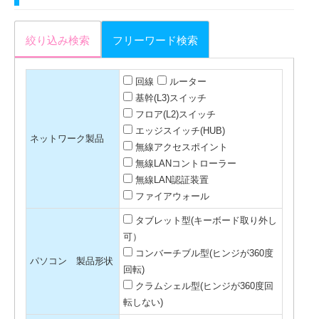
絞り込み検索
フリーワード検索
回線
ルーター
基幹(L3)スイッチ
フロア(L2)スイッチ
エッジスイッチ(HUB)
ネットワーク製品
無線アクセスポイント
無線LANコントローラー
無線LAN認証装置
ファイアウォール
タブレット型(キーボード取り外し
可）
コンバーチブル型(ヒンジが360度
パソコン 製品形状
回転)
クラムシェル型(ヒンジが360度回
転しない)