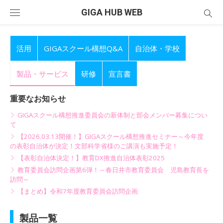
Skip
GIGA HUB WEB
to
content
活用
GIGAスクール構想Q&A
自治体・学校
製品・サービス
研修
宣言書
重要なお知らせ
GIGAスクール構想推進委員会の新体制と部会メンバー募集につい
て
【2026.03.13開催！】GIGAスクール構想推進セミナー～今年度
の表彰自治体が決定！文部科学省様のご講演も実施予定！
【表彰自治体決定！】教育DX推進自治体表彰2025
教育委員会訪問企画第6弾！～春日井市教育委員会 児島教育長を
訪問～
【まとめ】令和7年度教育委員会訪問企画
製品一覧