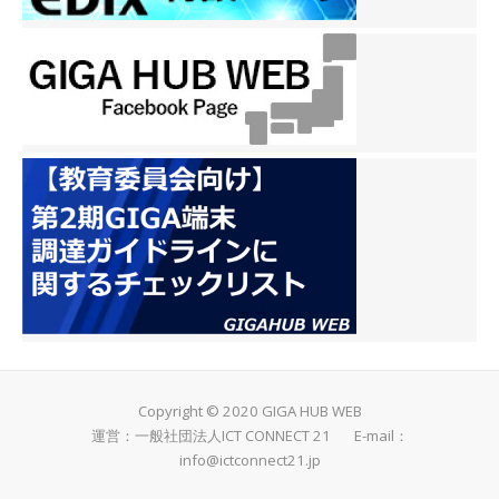
Copyright © 2020 GIGA HUB WEB
運営：一般社団法人ICT CONNECT 21 E-mail：
info@ictconnect21.jp