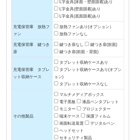
L字金具(床面・壁面固着)あり
L字金具(壁面固着)あり
L字金具(底面固着)あり
充電保管庫 放熱フ
放熱ファンあり(オプション）
ァン
放熱ファンなし
充電保管庫 鍵つき
鍵つき扉なし
鍵つき扉(前面)
扉
鍵つき扉(前面・背面)
タブレット収納ケースあり
充電保管庫 タブレ
タブレット収納ケースあり(オプシ
ット収納ケース
ョン)
タブレット収納ケースなし
マルチメディアボックス
電子黒板
液晶ペンタブレット
モニター
プロジェクター
その他製品
端末ケース
保護フィルム
画面転送装置
デジタルペン
ヘッドセット
セキュリティ製品