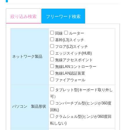
絞り込み検索
フリーワード検索
回線
ルーター
基幹(L3)スイッチ
フロア(L2)スイッチ
エッジスイッチ(HUB)
ネットワーク製品
無線アクセスポイント
無線LANコントローラー
無線LAN認証装置
ファイアウォール
タブレット型(キーボード取り外し
可）
コンバーチブル型(ヒンジが360度
パソコン 製品形状
回転)
クラムシェル型(ヒンジが360度回
転しない)