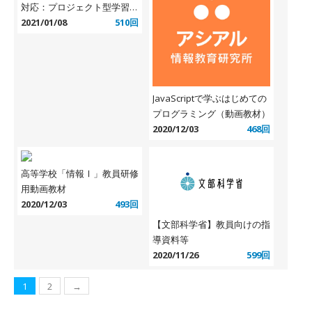
対応：プロジェクト型学習
「防災アプリを作ろう」授業
2021/01/08
510回
案
JavaScriptで学ぶはじめての
プログラミング（動画教材）
2020/12/03
468回
高等学校「情報Ⅰ」教員研修
用動画教材
2020/12/03
493回
【文部科学省】教員向けの指
導資料等
2020/11/26
599回
1
2
→