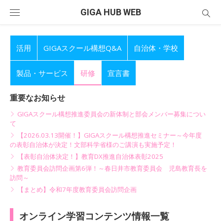
Skip
GIGA HUB WEB
to
content
活用
GIGAスクール構想Q&A
自治体・学校
製品・サービス
研修
宣言書
重要なお知らせ
GIGAスクール構想推進委員会の新体制と部会メンバー募集につい
て
【2026.03.13開催！】GIGAスクール構想推進セミナー～今年度
の表彰自治体が決定！文部科学省様のご講演も実施予定！
【表彰自治体決定！】教育DX推進自治体表彰2025
教育委員会訪問企画第6弾！～春日井市教育委員会 児島教育長を
訪問～
【まとめ】令和7年度教育委員会訪問企画
オンライン学習コンテンツ情報一覧