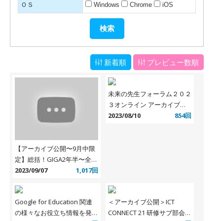
ＯＳ
Windows
Chrome
iOS
新着順
プレビュー数順
未来の先生フォーラム２０２
３オンライン アーカイブ配
信のお知らせ
2023/08/10
854回
【アーカイブ公開〜9月中限
定】総括！GIGA2年半〜全国
で起こった学びの大改革を語
2023/09/07
1,017回
り合おう〜
Google for Education 関連
＜アーカイブ公開＞ICT
の様々なお役立ち情報を発信
CONNECT 21 研修サブ部会主