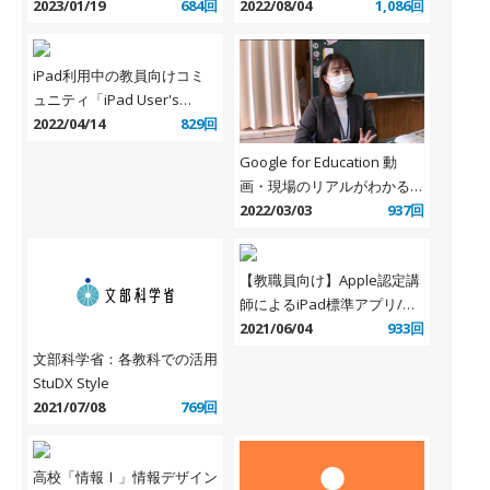
「G-Apps.jp 公
2023/01/19
684回
催 「気軽に楽しくコンピュ
2022/08/04
1,086回
式 Facebook」
ーターサイエンス！〜小学
校、中学校、高校それぞれの
iPad利用中の教員向けコミ
取組から〜
ュニティ「iPad User's
Salon」開設
2022/04/14
829回
Google for Education 動
画・現場のリアルがわかる！
GIGA スクール構想実現の姿
2022/03/03
937回
【教職員向け】Apple認定講
師によるiPad標準アプリ/標
準機能の研修動画4本
2021/06/04
933回
文部科学省：各教科での活用
StuDX Style
2021/07/08
769回
高校「情報Ⅰ」情報デザイン