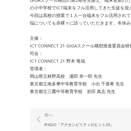
GIGAスクール構想の第2期を見据え、端末更新の
の小中学校でICT端末をフル活用してきた生徒を
今回は高校の授業で１人一台端末をフル活用されて
悩についても赤裸々に語っていただきます。冬休み
主催：
ICT CONNECT 21 GIGAスクール構想推進委員
司会：
ICT CONNECT 21 野本 竜哉
登壇者：
岡山県立林野高校 瀬田 幸一郎 先生
東京都立南多摩中等教育学校 小出 千亜希 先生
東京都立三鷹中等教育学校 岩田 真志 先生
投
前へ
稿
IPADの「アクセシビリティのヒント20」