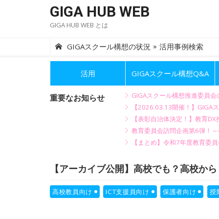
Skip
GIGA HUB WEB
to
GIGA HUB WEB とは
content
»
GIGAスクール構想の状況
活用事例検索
活用
GIGAスクール構想Q&A
GIGAスクール構想推進委員
重要なお知らせ
【2026.03.13開催！】
【表彰自治体決定！】教育DX推
教育委員会訪問企画第6弾！
【まとめ】令和7年度教育委員
【アーカイブ公開】高校でも？高校から！！
高校教員向け
ICT支援員向け
保護者向け
授