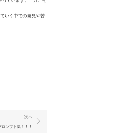
上がっています。一方、そ
していく中での発見や苦
次へ
 プロンプト集！！！