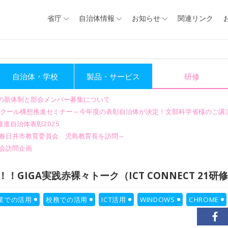
省庁
自治体情報
お知らせ
関連リンク
自治体・学校
製品・サービス
研修
会の新体制と部会メンバー募集について
GIGAスクール構想推進セミナー～今年度の表彰自治体が決定！文部科学省様のご
進自治体表彰2025
～春日井市教育委員会 児島教育長を訪問～
会訪問企画
GIGA実践赤裸々トーク（ICT CONNECT 21
業での活用
校務での活用
ICT活用
WINDOWS
CHROME