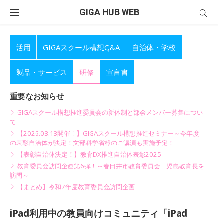
Skip
GIGA HUB WEB
to
content
活用
GIGAスクール構想Q&A
自治体・学校
製品・サービス
研修
宣言書
重要なお知らせ
GIGAスクール構想推進委員会の新体制と部会メンバー募集につい
て
【2026.03.13開催！】GIGAスクール構想推進セミナー～今年度
の表彰自治体が決定！文部科学省様のご講演も実施予定！
【表彰自治体決定！】教育DX推進自治体表彰2025
教育委員会訪問企画第6弾！～春日井市教育委員会 児島教育長を
訪問～
【まとめ】令和7年度教育委員会訪問企画
iPad利用中の教員向けコミュニティ「iPad