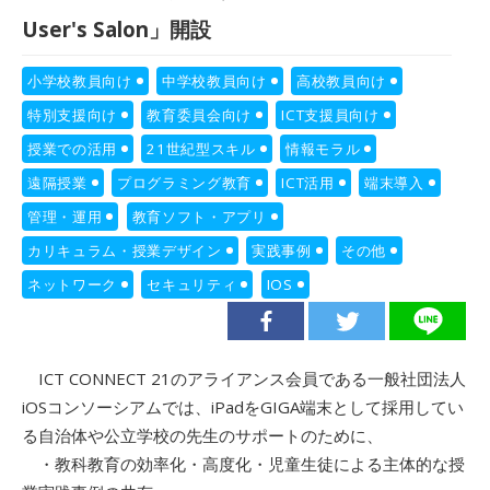
User's Salon」開設
小学校教員向け
中学校教員向け
高校教員向け
特別支援向け
教育委員会向け
ICT支援員向け
授業での活用
21世紀型スキル
情報モラル
遠隔授業
プログラミング教育
ICT活用
端末導入
管理・運用
教育ソフト・アプリ
カリキュラム・授業デザイン
実践事例
その他
ネットワーク
セキュリティ
IOS
ICT CONNECT 21のアライアンス会員である一般社団法人
iOSコンソーシアムでは、iPadをGIGA端末として採用してい
る自治体や公立学校の先生のサポートのために、
・教科教育の効率化・高度化・児童生徒による主体的な授