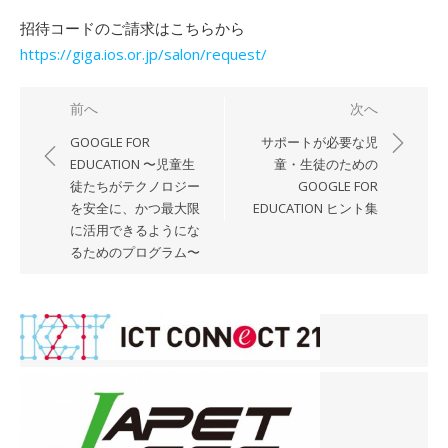
招待コードのご請求はこちらから
https://giga.ios.or.jp/salon/request/
投
前へ
次へ
稿
GOOGLE FOR
サポートが必要な児
ナ
EDUCATION 〜児童生
童・生徒のための
徒たちがテクノロジー
GOOGLE FOR
ビ
を安全に、かつ最大限
EDUCATION ヒント集
ゲ
に活用できるようにな
ー
るためのプログラム〜
シ
ョ
ン