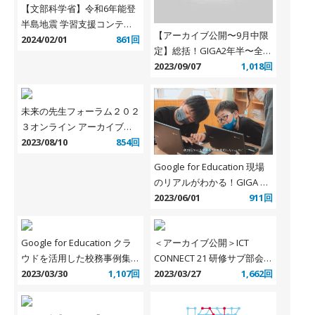
【文部科学省】令和6年能登
半島地震 学習支援コンテン
【アーカイブ公開〜9月中限
ツ等
2024/02/01
861回
定】総括！GIGA2年半〜全国
で起こった学びの大改革を語
2023/09/07
1,018回
り合おう〜
未来の先生フォーラム２０２
３オンライン アーカイブ配
信のお知らせ
2023/08/10
854回
Google for Education 現場
のリアルがわかる！GIGA ス
クール構想実現の姿＜
2023/06/01
911回
YouTube プレイリスト＞
Google for Education クラ
＜アーカイブ公開＞ICT
ウドを活用した校務事例集！
CONNECT 21 研修サブ部会主
テンプレート付き資料公開
2023/03/30
1,107回
催 「気軽に楽しく端末活
2023/03/27
1,662回
用！〜ゲーミフィケーショ
ン、端末活用データ分析、デ