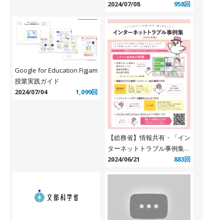
2024/07/08
958回
Google for Education Figjam
授業実践ガイド
2024/07/04
1,099回
【総務省】情報共有・「イン
ターネットトラブル事例集
（2024年版）」
2024/06/21
883回