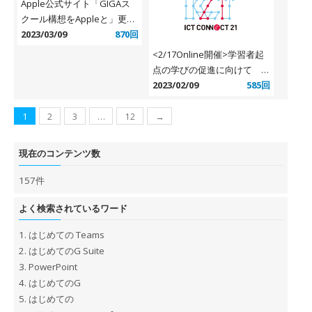
Apple公式サイト「GIGAス
ジタルシティズンシップを知
クール構想をAppleと」更新
ろう〜
情報
2023/03/09
870回
<2/17Online開催>学習者起
点の学びの促進に向けて 第
４回「集え！！学び続ける
2023/02/09
585回
人！！学び続けたい人！！学
習者中心の学びの促進に向け
1
2
3
…
12
→
て ～お食事しながらでもＯ
Ｋ～」
現在のコンテンツ数
157件
よく検索されているワード
1.
はじめての Teams
2.
はじめてのG Suite
3.
PowerPoint
4.
はじめてのG
5.
はじめての