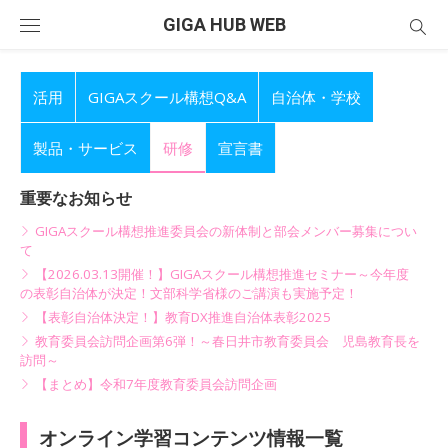
Skip
GIGA HUB WEB
to
content
活用
GIGAスクール構想Q&A
自治体・学校
製品・サービス
研修
宣言書
重要なお知らせ
GIGAスクール構想推進委員会の新体制と部会メンバー募集につい
て
【2026.03.13開催！】GIGAスクール構想推進セミナー～今年度
の表彰自治体が決定！文部科学省様のご講演も実施予定！
【表彰自治体決定！】教育DX推進自治体表彰2025
教育委員会訪問企画第6弾！～春日井市教育委員会 児島教育長を
訪問～
【まとめ】令和7年度教育委員会訪問企画
オンライン学習コンテンツ情報一覧